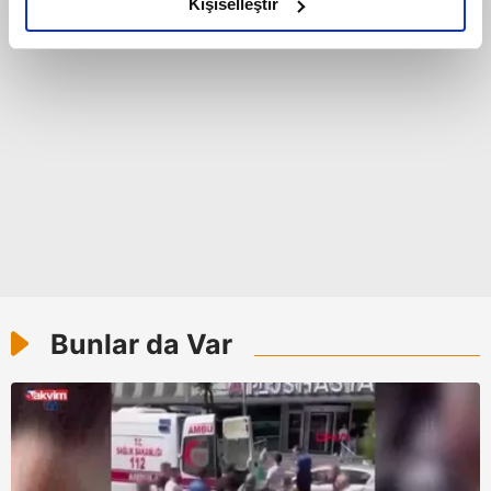
olduğunu ve sizlere en iyi içerikleri sunabilmek adına
Kişiselleştir
elimizden gelen çabayı gösterdiğimizi ve bu noktada,
reklamların maliyetlerimizi karşılamak noktasında tek gelir
kalemimiz olduğunu sizlere hatırlatmak isteriz.
Her halükârda, kullanıcılar, bu çerezlere izin vermedikleri
takdirde, kullanıcılara hedefli reklamlar
gösterilmeyecektir."
Sizlere daha iyi bir hizmet sunabilmek için İnternet
Sitemizde kendimize ve üçüncü kişilere ait çerezler
kullanılmaktadır. Bu çerezler vasıtasıyla çeşitli kişisel
verileriniz işlenmekte olup gerekli olan çerezler bilgi
Bunlar da Var
toplumu hizmetlerinin sunulması amacıyla
kullanılmaktadır. Diğer çerezler, sitemizin daha işlevsel
kılınması ve kişiselleştirilmesi ve sizlere yönelik
reklam/pazarlama faaliyetlerinin yapılması, amaçlarıyla
sınırlı olarak açık rızanız dahilinde kullanılacaktır.