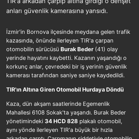
TIR'a arkadan çarpıp altına girdiği o dehşet
anları güvenlik kamerasına yansıdı.
İzmir'in Bornova ilçesinde meydana gelen trafik
kazasında, önünde ilerleyen TIR'a çarpan
otomobilin sürücüsü
Burak Beder
(41) olay
yerinde hayatını kaybetti. Kazanın yaşandığı o
korkunç anlar, çevredeki bir iş yerinin güvenlik
kamerası tarafından saniye saniye kaydedildi.
TIR'ın Altına Giren Otomobil Hurdaya Döndü
Kaza, dün akşam saatlerinde Egemenlik
Mahallesi 6108 Sokak'ta yaşandı. Burak Beder
yönetimindeki
34 HCD 828
plakalı otomobil,
aynı yönde ilerleyen TIR'a büyük bir hızla
arkadan çarptı. Çarpmanın şiddetiyle otomobilin