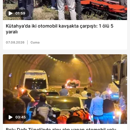
01:59
Kütahya'da iki otomobil kavşakta çarpıştı: 1 ölü 5
yaralı
07.08.2026
Cuma
03:45
Bolu Dağı Tüneli'nde alev alıp yanan otomobil yolu