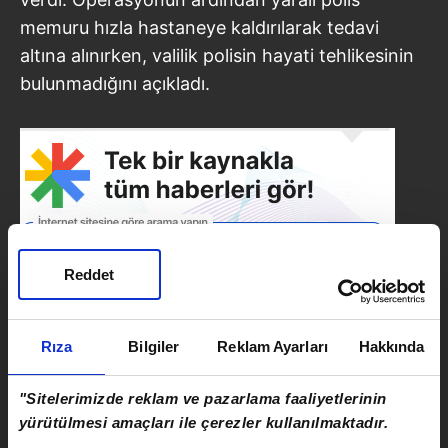
memuru hızla hastaneye kaldırılarak tedavi
altına alınırken, valilik polisin hayati tehlikesinin
bulunmadığını açıkladı.
Reddet
Rıza
Bilgiler
Reklam Ayarları
Hakkında
SONRAKİ HABER
"Sitelerimizde reklam ve pazarlama faaliyetlerinin
Feci kaza: İş makinesi 20 metrelik
yürütülmesi amaçları ile çerezler kullanılmaktadır.
uçuruma yuvarlandı