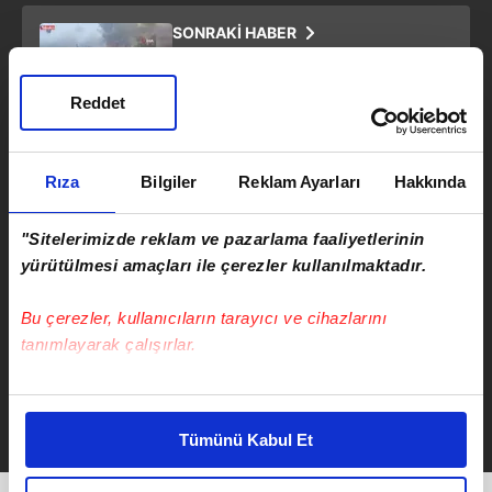
SONRAKİ HABER
Hatay'da alevler ormanı sardı!
Yangın büyümeden durduruldu
Reddet
ÖNCEKİ HABER
Rıza
Bilgiler
Reklam Ayarları
Hakkında
Kamyonet çarptı, otomobil kağıt
gibi ezildi:1 yaralı
"Sitelerimizde reklam ve pazarlama faaliyetlerinin
yürütülmesi amaçları ile çerezler kullanılmaktadır.
Bu çerezler, kullanıcıların tarayıcı ve cihazlarını
tanımlayarak çalışırlar.
Serkan Cortaoğlu
Bu çerezlere izin vermeniz halinde sizlere özel
Takvim.com.tr
Haber
kişiselleştirilmiş reklamlar sunabilir, sayfalarımızda sizlere
Tümünü Kabul Et
daha iyi reklam deneyimi yaşatabiliriz. Bunu yaparken
amacımızın size daha iyi bir reklam deneyimi sunmak