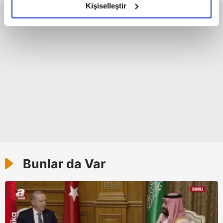
olduğunu ve sizlere en iyi içerikleri sunabilmek adına
Kişiselleştir
elimizden gelen çabayı gösterdiğimizi ve bu noktada,
reklamların maliyetlerimizi karşılamak noktasında tek gelir
kalemimiz olduğunu sizlere hatırlatmak isteriz.
Her halükârda, kullanıcılar, bu çerezlere izin vermedikleri
takdirde, kullanıcılara hedefli reklamlar
gösterilmeyecektir."
Sizlere daha iyi bir hizmet sunabilmek için İnternet
Sitemizde kendimize ve üçüncü kişilere ait çerezler
kullanılmaktadır. Bu çerezler vasıtasıyla çeşitli kişisel
verileriniz işlenmekte olup gerekli olan çerezler bilgi
toplumu hizmetlerinin sunulması amacıyla
Bunlar da Var
kullanılmaktadır. Diğer çerezler, sitemizin daha işlevsel
kılınması ve kişiselleştirilmesi ve sizlere yönelik
reklam/pazarlama faaliyetlerinin yapılması, amaçlarıyla
sınırlı olarak açık rızanız dahilinde kullanılacaktır.