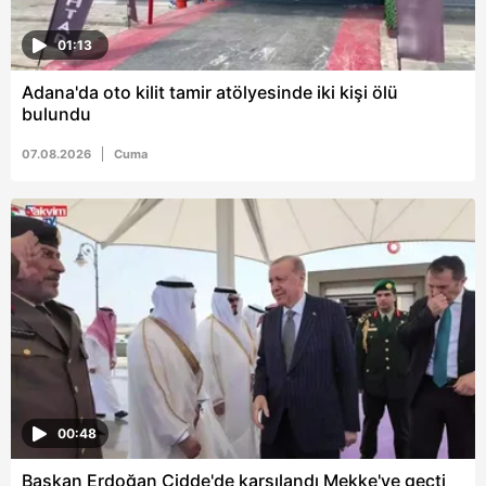
01:13
Adana'da oto kilit tamir atölyesinde iki kişi ölü
bulundu
07.08.2026
Cuma
00:48
Başkan Erdoğan Cidde'de karşılandı Mekke'ye geçti