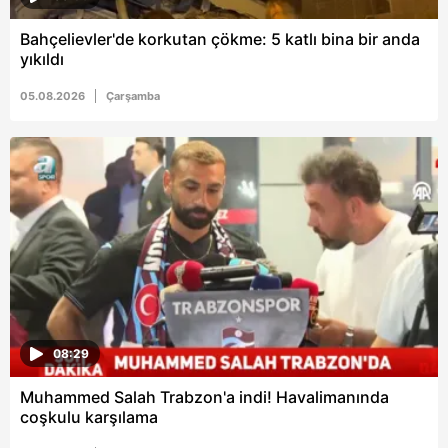
Metnimizi
ziyaret edebilirsiniz.
Bahçelievler'de korkutan çökme: 5 katlı bina bir anda
yıkıldı
6698 sayılı Kişisel Verilerin Korunması Kanunu uyarınca
hazırlanmış Aydınlatma Metnimizi okumak ve sitemizde
05.08.2026
Çarşamba
ilgili mevzuata uygun olarak kullanılan çerezlerle ilgili bilgi
almak için lütfen
tıklayınız
.
08:29
Muhammed Salah Trabzon'a indi! Havalimanında
coşkulu karşılama