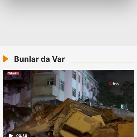
kalemimiz olduğunu sizlere hatırlatmak isteriz.
Her halükârda, kullanıcılar, bu çerezlere izin vermedikleri
takdirde, kullanıcılara hedefli reklamlar
gösterilmeyecektir."
Sizlere daha iyi bir hizmet sunabilmek için İnternet
Sitemizde kendimize ve üçüncü kişilere ait çerezler
Bunlar da Var
kullanılmaktadır. Bu çerezler vasıtasıyla çeşitli kişisel
verileriniz işlenmekte olup gerekli olan çerezler bilgi
toplumu hizmetlerinin sunulması amacıyla
kullanılmaktadır. Diğer çerezler, sitemizin daha işlevsel
kılınması ve kişiselleştirilmesi ve sizlere yönelik
reklam/pazarlama faaliyetlerinin yapılması, amaçlarıyla
sınırlı olarak açık rızanız dahilinde kullanılacaktır.
Çerezlere ilişkin tercihlerinizi aşağıda yer alan panel
vasıtasıyla belirleyebilirsiniz. Çerezlere ilişkin detaylı bilgi
00:36
için Ayarlar butonuna tıklayabilir,
Çerez Bilgilendirme