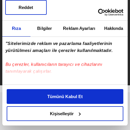
edeceğiz"
ÖNCEKİ HABER
Reddet
Firari FETÖ'cü Atalay Demirci
yakalandı
Rıza
Bilgiler
Reklam Ayarları
Hakkında
"Sitelerimizde reklam ve pazarlama faaliyetlerinin
yürütülmesi amaçları ile çerezler kullanılmaktadır.
Hasan Demir
Bu çerezler, kullanıcıların tarayıcı ve cihazlarını
Takvim.com.tr
Güncel
tanımlayarak çalışırlar.
Bu çerezlere izin vermeniz halinde sizlere özel
kişiselleştirilmiş reklamlar sunabilir, sayfalarımızda sizlere
Tümünü Kabul Et
daha iyi reklam deneyimi yaşatabiliriz. Bunu yaparken
amacımızın size daha iyi bir reklam deneyimi sunmak
olduğunu ve sizlere en iyi içerikleri sunabilmek adına
Kişiselleştir
elimizden gelen çabayı gösterdiğimizi ve bu noktada,
reklamların maliyetlerimizi karşılamak noktasında tek gelir