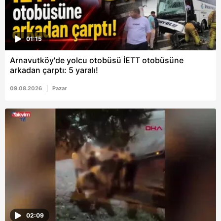
01:15
Arnavutköy'de yolcu otobüsü İETT otobüsüne
arkadan çarptı: 5 yaralı!
09.08.2026
Pazar
02:09