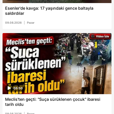
Esenler'de kavga: 17 yaşındaki gence baltayla
saldırdılar
09.08.2026
Pazar
05:50
Meclis'ten geçti: "Suça sürüklenen çocuk" ibaresi
tarih oldu
09.08.2026
Pazar