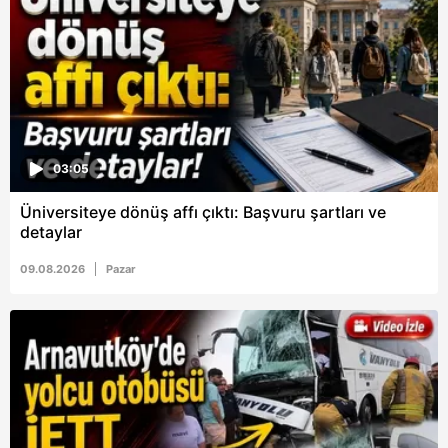
almak için lütfen
tıklayınız
.
03:05
Üniversiteye dönüş affı çıktı: Başvuru şartları ve
detaylar
09.08.2026
Pazar