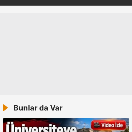
Sizlere daha iyi bir hizmet sunabilmek için İnternet
Sitemizde kendimize ve üçüncü kişilere ait çerezler
kullanılmaktadır. Bu çerezler vasıtasıyla çeşitli kişisel
verileriniz işlenmekte olup gerekli olan çerezler bilgi
toplumu hizmetlerinin sunulması amacıyla
kullanılmaktadır. Diğer çerezler, sitemizin daha işlevsel
kılınması ve kişiselleştirilmesi ve sizlere yönelik
reklam/pazarlama faaliyetlerinin yapılması, amaçlarıyla
sınırlı olarak açık rızanız dahilinde kullanılacaktır.
Çerezlere ilişkin tercihlerinizi aşağıda yer alan panel
vasıtasıyla belirleyebilirsiniz. Çerezlere ilişkin detaylı bilgi
için Ayarlar butonuna tıklayabilir,
Çerez Bilgilendirme
Metnimizi
ziyaret edebilirsiniz.
Bunlar da Var
6698 sayılı Kişisel Verilerin Korunması Kanunu uyarınca
hazırlanmış Aydınlatma Metnimizi okumak ve sitemizde
ilgili mevzuata uygun olarak kullanılan çerezlerle ilgili bilgi