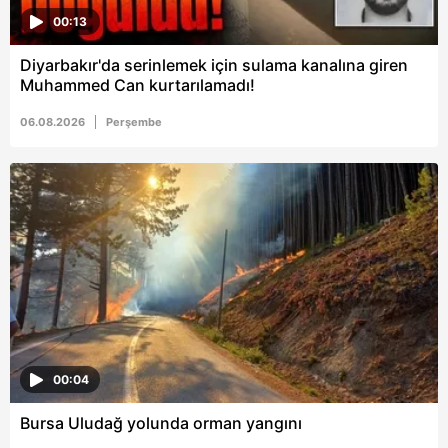
00:13
Diyarbakır'da serinlemek için sulama kanalına giren
Muhammed Can kurtarılamadı!
06.08.2026
Perşembe
00:04
Bursa Uludağ yolunda orman yangını