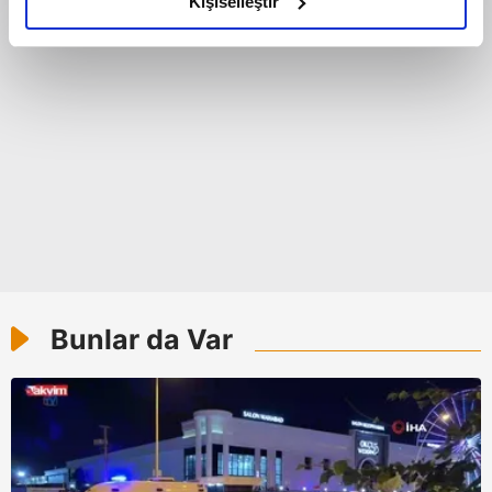
Kişiselleştir
elimizden gelen çabayı gösterdiğimizi ve bu noktada,
reklamların maliyetlerimizi karşılamak noktasında tek gelir
kalemimiz olduğunu sizlere hatırlatmak isteriz.
Her halükârda, kullanıcılar, bu çerezlere izin vermedikleri
takdirde, kullanıcılara hedefli reklamlar
gösterilmeyecektir."
Sizlere daha iyi bir hizmet sunabilmek için İnternet
Sitemizde kendimize ve üçüncü kişilere ait çerezler
kullanılmaktadır. Bu çerezler vasıtasıyla çeşitli kişisel
verileriniz işlenmekte olup gerekli olan çerezler bilgi
Bunlar da Var
toplumu hizmetlerinin sunulması amacıyla
kullanılmaktadır. Diğer çerezler, sitemizin daha işlevsel
kılınması ve kişiselleştirilmesi ve sizlere yönelik
reklam/pazarlama faaliyetlerinin yapılması, amaçlarıyla
sınırlı olarak açık rızanız dahilinde kullanılacaktır.