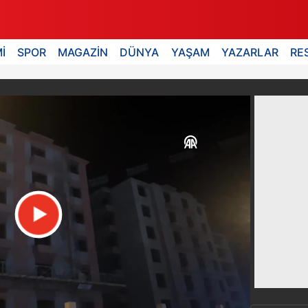
İ
SPOR
MAGAZİN
DÜNYA
YAŞAM
YAZARLAR
RE