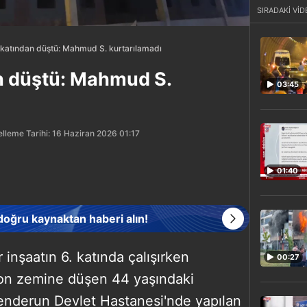
SIRADAKİ VİD
. katından düştü: Mahmud S. kurtarılamadı
an düştü: Mahmud S.
03:45
lleme Tarihi: 16 Haziran 2026 01:17
01:40
 doğru kaynaktan haberi alın!
 inşaatın 6. katında çalışırken
00:27
on zemine düşen 44 yaşındaki
kenderun Devlet Hastanesi'nde yapılan