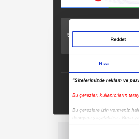
ÖNCEKİ HABER
Silivri'de gerginlik ve
Reddet
arbede... CHP'liler
tepki gösterdi! Adliye
önü karıştı
Rıza
"Sitelerimizde reklam ve paza
Se
Bu çerezler, kullanıcıların tara
Tak
Bu çerezlere izin vermeniz halin
deneyimi yaşatabiliriz. Bunu y
içerikleri sunabilmek adına el
noktasında tek gelir kalemimiz 