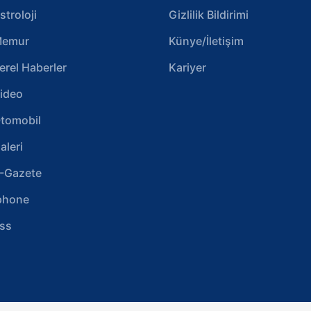
stroloji
Gizlilik Bildirimi
emur
Künye/İletişim
erel Haberler
Kariyer
ideo
tomobil
aleri
-Gazete
phone
ss