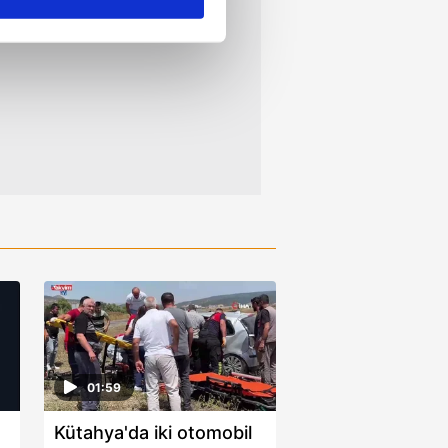
ar gösterilmeyecektir."
çerezler kullanılmaktadır. Bu
u hizmetlerinin sunulması
i ve sizlere yönelik
nılacaktır.
kin detaylı bilgi için Ayarlar
ak ve sitemizde ilgili
01:59
Kütahya'da iki otomobil