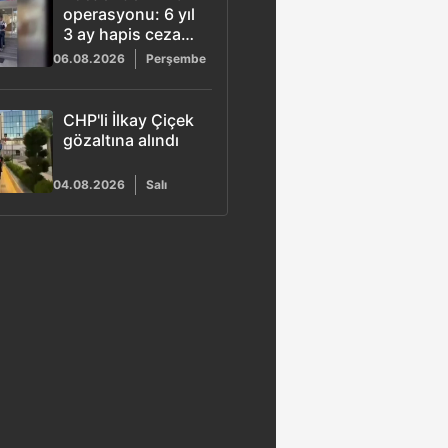
operasyonu: 6 yıl
3 ay hapis cezası
bulunan ihraç
06.08.2026
Perşembe
kıdemli albay
yakalandı
CHP'li İlkay Çiçek
gözaltına alındı
04.08.2026
Salı