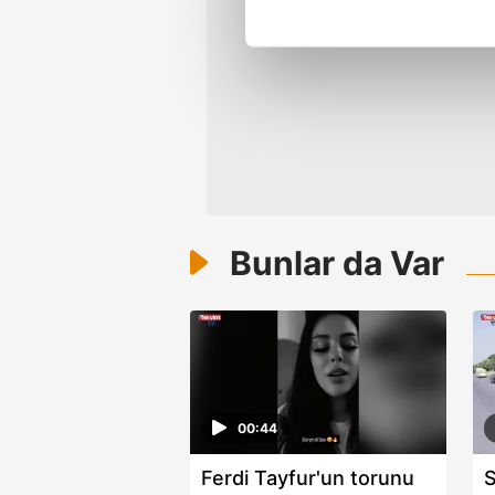
Her halükârda, kullanıcılar, bu 
Sizlere daha iyi bir hizmet sun
çerezler vasıtasıyla çeşitli kiş
amacıyla kullanılmaktadır. Diğer
reklam/pazarlama faaliyetlerinin
Çerezlere ilişkin tercihlerinizi 
butonuna tıklayabilir,
Çerez Bi
Bunlar da Var
6698 sayılı Kişisel Verilerin 
mevzuata uygun olarak kullanılan
00:44
Ferdi Tayfur'un torunu
S