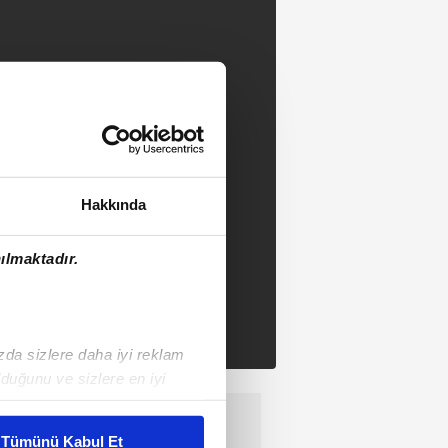
Hakkında
ılmaktadır.
ızda sizlere daha iyi reklam
duğunu ve sizlere en iyi
liyetlerimizi karşılamak
Tümünü Kabul Et