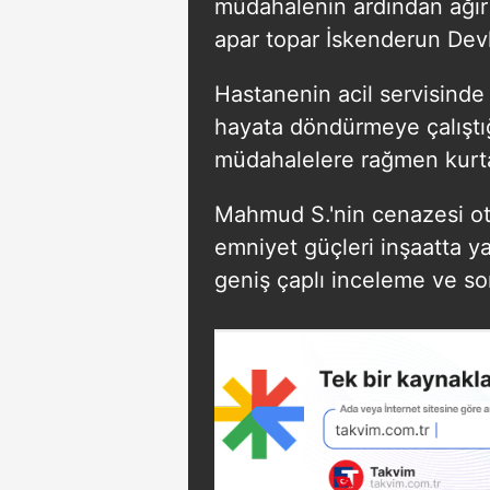
müdahalenin ardından ağır
apar topar İskenderun Devle
Hastanenin acil servisinde 
hayata döndürmeye çalıştığı
müdahalelere rağmen kurta
Mahmud S.'nin cenazesi otop
emniyet güçleri inşaatta ya
geniş çaplı inceleme ve so