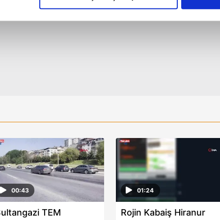
çerezlere izin vermedikleri takdirde, kullanıcılara hedefli reklaml
abilmek için İnternet Sitemizde kendimize ve üçüncü kişilere ait 
isel verileriniz işlenmekte olup gerekli olan çerezler bilgi toplum
 çerezler, sitemizin daha işlevsel kılınması ve kişiselleştirilmes
 yapılması, amaçlarıyla sınırlı olarak açık rızanız dahilinde kulla
aşağıda yer alan panel vasıtasıyla belirleyebilirsiniz. Çerezlere iliş
lgilendirme Metnimizi
ziyaret edebilirsiniz.
Korunması Kanunu uyarınca hazırlanmış Aydınlatma Metnimizi okum
 çerezlerle ilgili bilgi almak için lütfen
tıklayınız
.
00:43
01:24
ultangazi TEM
Rojin Kabaiş Hiranur