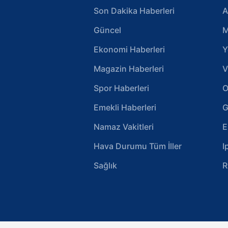
Son Dakika Haberleri
A
Güncel
M
Ekonomi Haberleri
Y
Magazin Haberleri
V
Spor Haberleri
O
Emekli Haberleri
G
Namaz Vakitleri
E
Hava Durumu Tüm İller
I
Sağlık
R