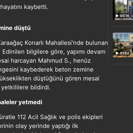
ayatını kaybetti.
00:16
mine düştü
 Karaağaç Konarlı Mahallesi'nde bulunan
. Edinilen bilgilere göre, yapımı devam
01:02
mesai harcayan Mahmud S., henüz
engesini kaybederek beton zemine
 yükseklikten düştüğünü gören mesai
tkililere bildirdi.
aleler yetmedi
ratle 112 Acil Sağlık ve polis ekipleri
erinin olay yerinde yaptığı ilk