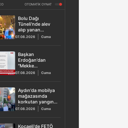
EO
OTOMATİK OYNAT
Bolu Dağı
Tüneli'nde alev
alıp yanan
otomobil yolu
07.08.2026
Cuma
ulaşıma kapattı
Başkan
Erdoğan'dan
''Mekke
Anlaşması''
07.08.2026
Cuma
açıklaması
Aydın'da mobilya
mağazasında
korkutan yangın:
İtfaiye ekipleri 2
07.08.2026
Cuma
saatte kontrol
altına aldı
Kocaeli'de FETÖ