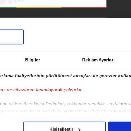
SONRAKİ HABER
İki otomobil kafa
kafaya çarpıştı: 3
yaralı
Bilgiler
Reklam Ayarları
rlama faaliyetlerinin yürütülmesi amaçları ile çerezler kullan
rkan Cortaoğlu
yıcı ve cihazlarını tanımlayarak çalışırlar.
vim.com.tr
Haber
de sizlere özel kişiselleştirilmiş reklamlar sunabilir, sayfalarım
aparken amacımızın size daha iyi bir reklam deneyimi sunmak ol
imizden gelen çabayı gösterdiğimizi ve bu noktada, reklamların ma
olduğunu sizlere hatırlatmak isteriz.
Kişiselleştir