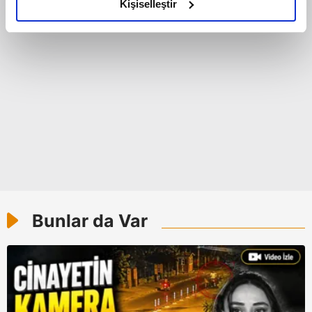
olduğunu ve sizlere en iyi içerikleri sunabilmek adına
Kişiselleştir
elimizden gelen çabayı gösterdiğimizi ve bu noktada,
reklamların maliyetlerimizi karşılamak noktasında tek gelir
kalemimiz olduğunu sizlere hatırlatmak isteriz.
Her halükârda, kullanıcılar, bu çerezlere izin vermedikleri
takdirde, kullanıcılara hedefli reklamlar
gösterilmeyecektir."
Sizlere daha iyi bir hizmet sunabilmek için İnternet
Sitemizde kendimize ve üçüncü kişilere ait çerezler
kullanılmaktadır. Bu çerezler vasıtasıyla çeşitli kişisel
verileriniz işlenmekte olup gerekli olan çerezler bilgi
Bunlar da Var
toplumu hizmetlerinin sunulması amacıyla
kullanılmaktadır. Diğer çerezler, sitemizin daha işlevsel
kılınması ve kişiselleştirilmesi ve sizlere yönelik
reklam/pazarlama faaliyetlerinin yapılması, amaçlarıyla
sınırlı olarak açık rızanız dahilinde kullanılacaktır.