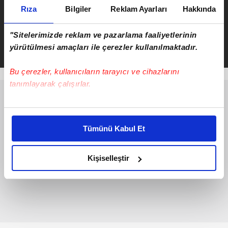
Rıza
Bilgiler
Reklam Ayarları
Hakkında
Fenerbahçe - Wolfsburg canlı
anlatım izle | Hazırlık maçı
"Sitelerimizde reklam ve pazarlama faaliyetlerinin
yürütülmesi amaçları ile çerezler kullanılmaktadır.
Bu çerezler, kullanıcıların tarayıcı ve cihazlarını
tanımlayarak çalışırlar.
Bu çerezlere izin vermeniz halinde sizlere özel
kişiselleştirilmiş reklamlar sunabilir, sayfalarımızda sizlere
Tümünü Kabul Et
daha iyi reklam deneyimi yaşatabiliriz. Bunu yaparken
amacımızın size daha iyi bir reklam deneyimi sunmak
olduğunu ve sizlere en iyi içerikleri sunabilmek adına
Kişiselleştir
elimizden gelen çabayı gösterdiğimizi ve bu noktada,
reklamların maliyetlerimizi karşılamak noktasında tek gelir
kalemimiz olduğunu sizlere hatırlatmak isteriz.
Her halükârda, kullanıcılar, bu çerezlere izin vermedikleri