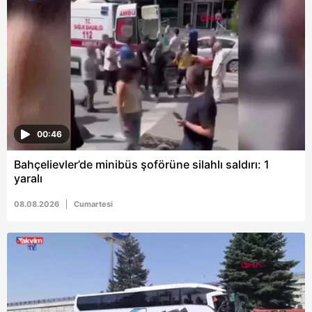
hazırlanmış Aydınlatma Metnimizi okumak ve sitemizde
ilgili mevzuata uygun olarak kullanılan çerezlerle ilgili bilgi
almak için lütfen
tıklayınız
.
00:46
Bahçelievler’de minibüs şoförüne silahlı saldırı: 1
yaralı
08.08.2026
Cumartesi