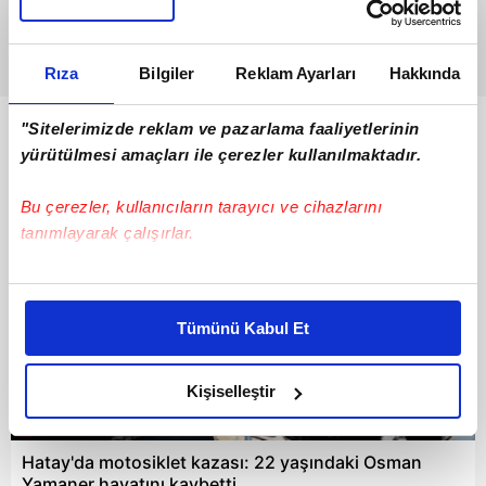
Rıza
Bilgiler
Reklam Ayarları
Hakkında
"Sitelerimizde reklam ve pazarlama faaliyetlerinin
Bunlar da Var
yürütülmesi amaçları ile çerezler kullanılmaktadır.
Bu çerezler, kullanıcıların tarayıcı ve cihazlarını
tanımlayarak çalışırlar.
Bu çerezlere izin vermeniz halinde sizlere özel
kişiselleştirilmiş reklamlar sunabilir, sayfalarımızda sizlere
Tümünü Kabul Et
daha iyi reklam deneyimi yaşatabiliriz. Bunu yaparken
amacımızın size daha iyi bir reklam deneyimi sunmak
olduğunu ve sizlere en iyi içerikleri sunabilmek adına
Kişiselleştir
elimizden gelen çabayı gösterdiğimizi ve bu noktada,
01:14
reklamların maliyetlerimizi karşılamak noktasında tek gelir
Hatay'da motosiklet kazası: 22 yaşındaki Osman
kalemimiz olduğunu sizlere hatırlatmak isteriz.
Yamaner hayatını kaybetti