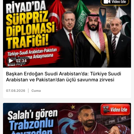
6698 sayılı Kişisel Verilerin Korunması Kanunu uyarınca
hazırlanmış Aydınlatma Metnimizi okumak ve sitemizde
ilgili mevzuata uygun olarak kullanılan çerezlerle ilgili bilgi
almak için lütfen
tıklayınız
.
02:34
Başkan Erdoğan Suudi Arabistan’da: Türkiye Suudi
Arabistan ve Pakistan’dan üçlü savunma zirvesi
07.08.2026
Cuma