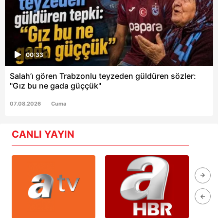
00:33
Salah’ı gören Trabzonlu teyzeden güldüren sözler:
"Gız bu ne gada güççük"
07.08.2026
Cuma
CANLI YAYIN