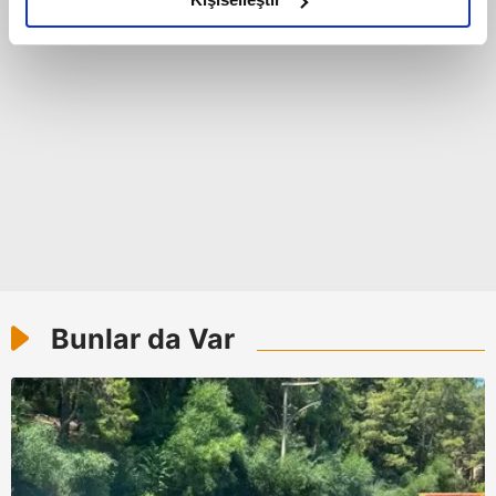
elimizden gelen çabayı gösterdiğimizi ve bu noktada,
reklamların maliyetlerimizi karşılamak noktasında tek gelir
kalemimiz olduğunu sizlere hatırlatmak isteriz.
Her halükârda, kullanıcılar, bu çerezlere izin vermedikleri
takdirde, kullanıcılara hedefli reklamlar
gösterilmeyecektir."
Sizlere daha iyi bir hizmet sunabilmek için İnternet
Sitemizde kendimize ve üçüncü kişilere ait çerezler
kullanılmaktadır. Bu çerezler vasıtasıyla çeşitli kişisel
verileriniz işlenmekte olup gerekli olan çerezler bilgi
Bunlar da Var
toplumu hizmetlerinin sunulması amacıyla
kullanılmaktadır. Diğer çerezler, sitemizin daha işlevsel
kılınması ve kişiselleştirilmesi ve sizlere yönelik
reklam/pazarlama faaliyetlerinin yapılması, amaçlarıyla
sınırlı olarak açık rızanız dahilinde kullanılacaktır.