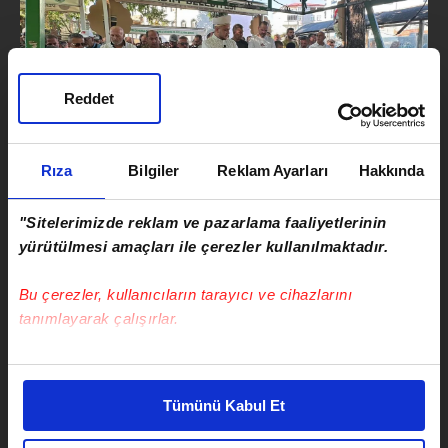
Reddet
Rıza
Bilgiler
Reklam Ayarları
Hakkında
"Sitelerimizde reklam ve pazarlama faaliyetlerinin
yürütülmesi amaçları ile çerezler kullanılmaktadır.
Bu çerezler, kullanıcıların tarayıcı ve cihazlarını
tanımlayarak çalışırlar.
Bu çerezlere izin vermeniz halinde sizlere özel
kişiselleştirilmiş reklamlar sunabilir, sayfalarımızda sizlere
Tümünü Kabul Et
daha iyi reklam deneyimi yaşatabiliriz. Bunu yaparken
amacımızın size daha iyi bir reklam deneyimi sunmak