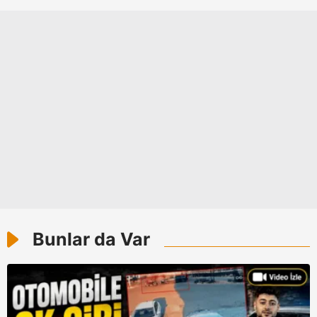
Çerezlere ilişkin tercihlerinizi aşağıda yer alan panel
vasıtasıyla belirleyebilirsiniz. Çerezlere ilişkin detaylı bilgi
için Ayarlar butonuna tıklayabilir,
Çerez Bilgilendirme
Metnimizi
ziyaret edebilirsiniz.
6698 sayılı Kişisel Verilerin Korunması Kanunu uyarınca
hazırlanmış Aydınlatma Metnimizi okumak ve sitemizde
ilgili mevzuata uygun olarak kullanılan çerezlerle ilgili bilgi
almak için lütfen
tıklayınız
.
Bunlar da Var