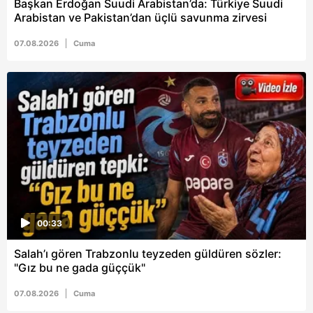
Başkan Erdoğan Suudi Arabistan’da: Türkiye Suudi
Arabistan ve Pakistan’dan üçlü savunma zirvesi
07.08.2026
Cuma
00:33
Salah’ı gören Trabzonlu teyzeden güldüren sözler:
"Gız bu ne gada güççük"
07.08.2026
Cuma