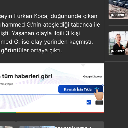
seyin Furkan Koca, düğününde çıkan
01:38
hammed G.'nin ateşlediği tabanca ile
ti. Yaşanan olayla ilgili 3 kişi
med G. ise olay yerinden kaçmıştı.
görüntüler ortaya çıktı.
01:37