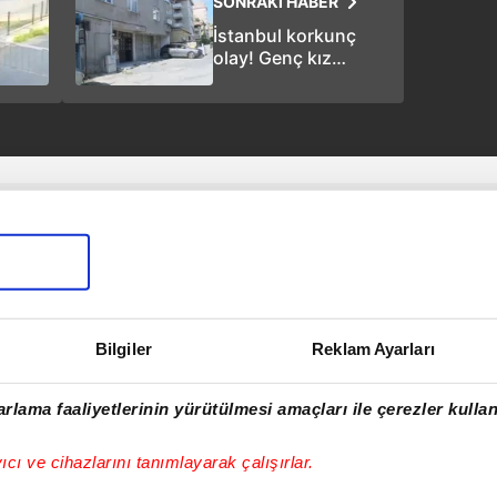
SONRAKİ HABER
İstanbul korkunç
olay! Genç kız
onbaşı sevgilisini
vurdu
Bilgiler
Reklam Ayarları
rlama faaliyetlerinin yürütülmesi amaçları ile çerezler kullan
yıcı ve cihazlarını tanımlayarak çalışırlar.