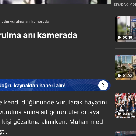
SIRADAKİ VİD
adın vurulma anı kamerada
rulma anı kamerada
00:16
01:02
 doğru kaynaktan haberi alın!
de kendi düğününde vurularak hayatını
rulma anına ait görüntüler ortaya
04:55
i 3 kişi gözaltına alınırken, Muhammed
tı.