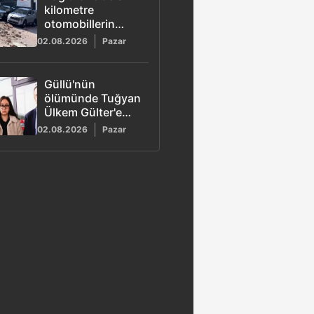
kilometre
otomobillerin
üzerine duvar
02.08.2026
Pazar
çöktü
Güllü'nün
ölümünde Tuğyan
Ülkem Gülter'e
ağırlaştırılmış
02.08.2026
Pazar
müebbet hapis
talebi