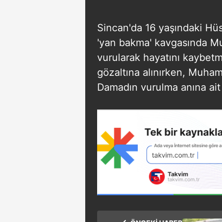
Sincan'da 16 yaşındaki Hü
'yan bakma' kavgasında Mu
vurularak hayatını kaybetmiş
gözaltına alınırken, Muham
Damadın vurulma anına ait 