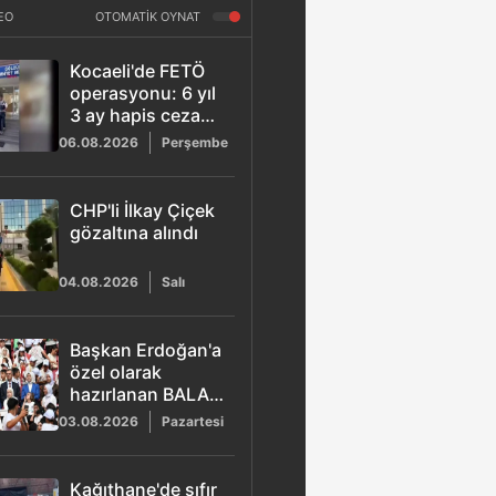
EO
OTOMATİK OYNAT
Kocaeli'de FETÖ
operasyonu: 6 yıl
3 ay hapis cezası
bulunan ihraç
06.08.2026
Perşembe
kıdemli albay
yakalandı
CHP'li İlkay Çiçek
gözaltına alındı
04.08.2026
Salı
Başkan Erdoğan'a
özel olarak
hazırlanan BALA
şarkısı yayımlandı
03.08.2026
Pazartesi
Kağıthane'de sıfır