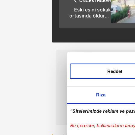
ÖNCEKİ HABER
Eski eşini sokak
ortasında öldürüp
intihar etti! Cinayet
anı kamerada
Reddet
Rıza
"Sitelerimizde reklam ve paza
Bu çerezler, kullanıcıların tara