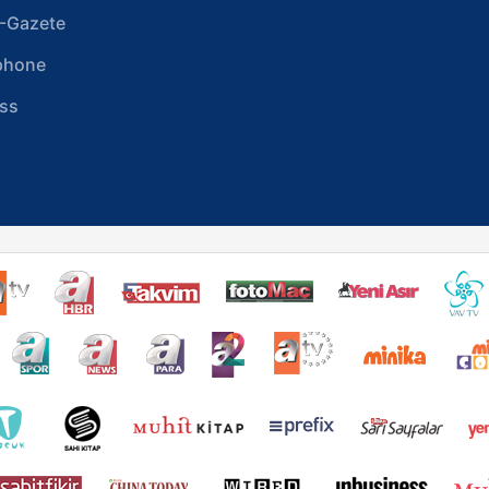
-Gazete
phone
ss