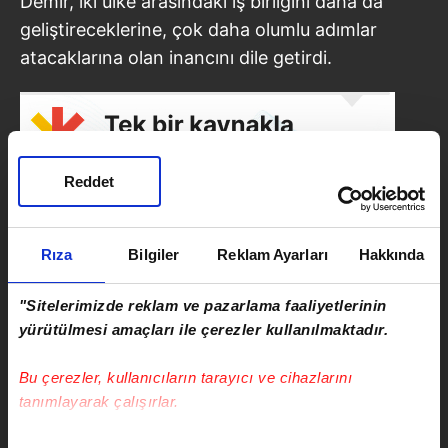
Demir, iki ülke arasındaki iş birliğini daha da
geliştireceklerine, çok daha olumlu adımlar
atacaklarına olan inancını dile getirdi.
Reddet
Rıza
Bilgiler
Reklam Ayarları
Hakkında
"Sitelerimizde reklam ve pazarlama faaliyetlerinin
yürütülmesi amaçları ile çerezler kullanılmaktadır.
SONRAKİ HABER
Bu çerezler, kullanıcıların tarayıcı ve cihazlarını
Ordu'da korkunç kaza! Yolcu
tanımlayarak çalışırlar.
otobüsü minibüsle çarpıştı! Ölü
ve yaralılar var