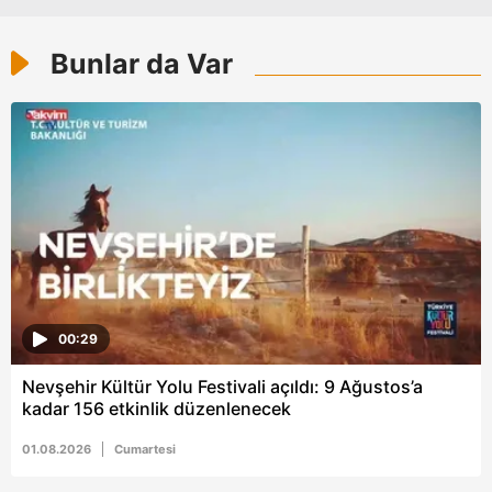
kılınması ve kişiselleştirilmesi ve sizlere yönelik
reklam/pazarlama faaliyetlerinin yapılması, amaçlarıyla
Bunlar da Var
sınırlı olarak açık rızanız dahilinde kullanılacaktır.
Çerezlere ilişkin tercihlerinizi aşağıda yer alan panel
vasıtasıyla belirleyebilirsiniz. Çerezlere ilişkin detaylı bilgi
için Ayarlar butonuna tıklayabilir,
Çerez Bilgilendirme
Metnimizi
ziyaret edebilirsiniz.
6698 sayılı Kişisel Verilerin Korunması Kanunu uyarınca
hazırlanmış Aydınlatma Metnimizi okumak ve sitemizde
ilgili mevzuata uygun olarak kullanılan çerezlerle ilgili bilgi
almak için lütfen
tıklayınız
.
00:29
Nevşehir Kültür Yolu Festivali açıldı: 9 Ağustos’a
kadar 156 etkinlik düzenlenecek
01.08.2026
Cumartesi