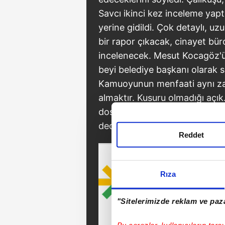
Savcı ikinci kez inceleme yaptı.
yerine gidildi. Çok detaylı, u
bir rapor çıkacak, cinayet b
incelenecek. Mesut Kocagöz'ü
beyi belediye başkanı olarak 
Kamuoyunun menfaati aynı z
almaktır. Kusuru olmadığı açık
dosyayı kararttığı ortadayken
dedi.
Reddet
Rıza
"Sitelerimizde reklam ve paza
Bu çerezler, kullanıcıların tara