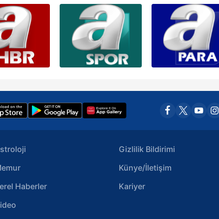
stroloji
Gizlilik Bildirimi
emur
Künye/İletişim
erel Haberler
Kariyer
ideo