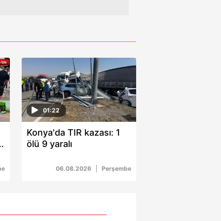
01:22
Konya'da TIR kazası: 1
2
ölü 9 yaralı
be
06.08.2026
Perşembe