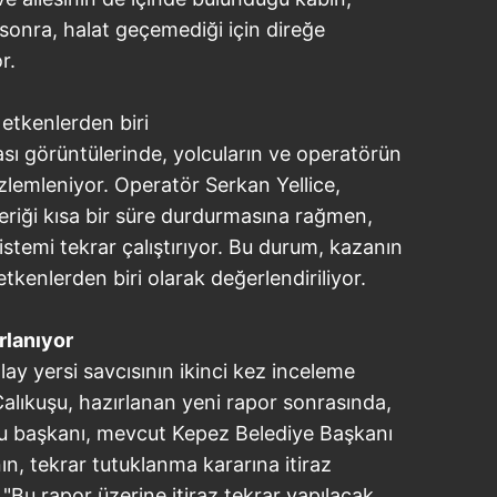
sonra, halat geçemediği için direğe
r.
etkenlerden biri
ası görüntülerinde, yolcuların ve operatörün
özlemleniyor. Operatör Serkan Yellice,
eferiği kısa bir süre durdurmasına rağmen,
istemi tekrar çalıştırıyor. Bu durum, kazanın
kenlerden biri olarak değerlendiriliyor.
rlanıyor
lay yersi savcısının ikinci kez inceleme
Çalıkuşu, hazırlanan yeni rapor sonrasında,
u başkanı, mevcut Kepez Belediye Başkanı
n, tekrar tutuklanma kararına itiraz
 "Bu rapor üzerine itiraz tekrar yapılacak.