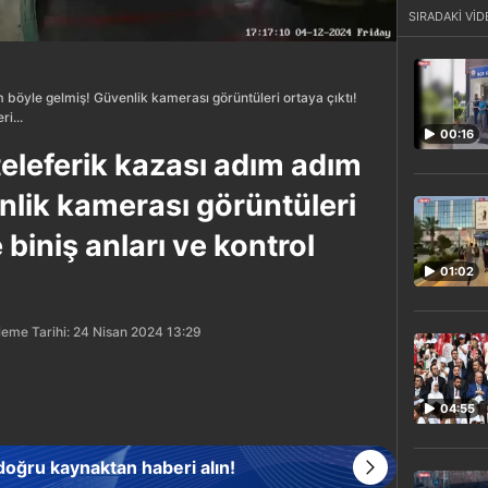
SIRADAKİ VİD
 böyle gelmiş! Güvenlik kamerası görüntüleri ortaya çıktı!
i...
00:16
teleferik kazası adım adım
nlik kamerası görüntüleri
 biniş anları ve kontrol
01:02
eme Tarihi: 24 Nisan 2024 13:29
04:55
 doğru kaynaktan haberi alın!