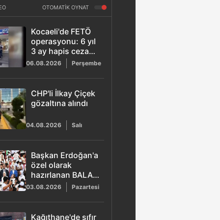
EO
OTOMATİK OYNAT
Kocaeli'de FETÖ
operasyonu: 6 yıl
3 ay hapis cezası
bulunan ihraç
06.08.2026
Perşembe
kıdemli albay
yakalandı
CHP'li İlkay Çiçek
gözaltına alındı
04.08.2026
Salı
Başkan Erdoğan'a
özel olarak
hazırlanan BALA
şarkısı yayımlandı
03.08.2026
Pazartesi
Kağıthane'de sıfır