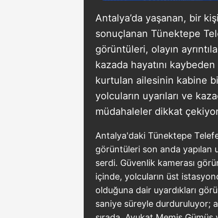
Antalya’da yaşanan, bir kiş
sonuçlanan Tünektepe Tele
görüntüleri, olayın ayrıntıl
kazada hayatını kaybeden 
kurtulan ailesinin kabine bi
yolcuların uyarıları ve ka
müdahaleler dikkat çekiyor
Antalya'daki Tünektepe Telefe
görüntüleri son anda yapılan u
serdi. Güvenlik kamerası görü
içinde, yolcuların üst istasyond
olduğuna dair uyardıkları görül
saniye süreyle durduruluyor; a
sırada, Avukat Memiş Gümüş ve