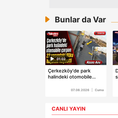
Bunlar da Var
01:02
Çerkezköy'de park
D
halindeki otomobile
s
çarpan 22 yaşındaki
5
Utku hayatını kaybetti
07.08.2026
Cuma
CANLI YAYIN