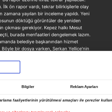
 İlk ön rapor vardı, tekrar bilirkişilerle olay
zun zamana yayılan bir inceleme yapıldı. Yeni
ürosunun döktüğü görüntüler de yeniden
n çıkması gerekiyor. Kepez halkı Mesut
seçti, burada menfaatleri dengelemek lazım.
amanda belediye başkanından hizmet
. Böyle bir dosya varken, Serkan Yellice'nin
, neden bu dosyanın üstüne gidilmiyor?"
Bilgiler
Reklam Ayarları
rlama faaliyetlerinin yürütülmesi amaçları ile çerezler kullan
yıcı ve cihazlarını tanımlayarak çalışırlar.