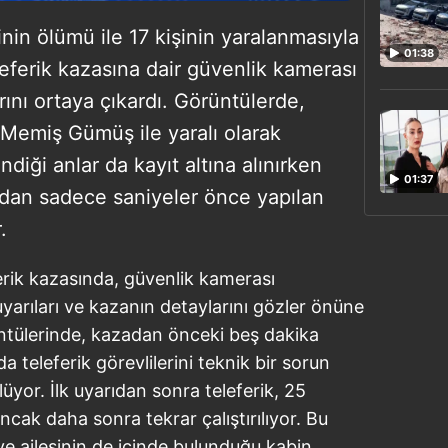
inin ölümü ile 17 kişinin yaralanmasıyla
01:38
ferik kazasına dair güvenlik kamerası
arını ortaya çıkardı. Görüntülerde,
Memiş Gümüş ile yaralı olarak
ndiği anlar da kayıt altına alınırken
01:37
zadan sadece saniyeler önce yapılan
.
rik kazasında, güvenlik kamerası
yarıları ve kazanın detaylarını gözler önüne
ntülerinde, kazadan önceki beş dakika
a teleferik görevlilerini teknik bir sorun
üyor. İlk uyarıdan sonra teleferik, 25
ncak daha sonra tekrar çalıştırılıyor. Bu
 ailesinin de içinde bulunduğu kabin,