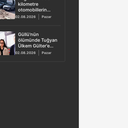
kilometre
otomobillerin
üzerine duvar
02.08.2026
Pazar
çöktü
Güllü'nün
ölümünde Tuğyan
Ülkem Gülter'e
ağırlaştırılmış
02.08.2026
Pazar
müebbet hapis
talebi