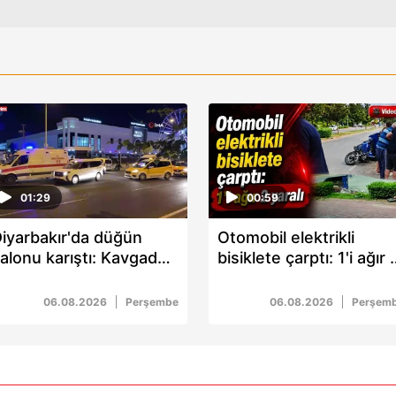
01:29
00:59
iyarbakır'da düğün
Otomobil elektrikli
alonu karıştı: Kavgada
bisiklete çarptı: 1'i ağır 
 kişi yaralandı
yaralı
06.08.2026
Perşembe
06.08.2026
Perşem