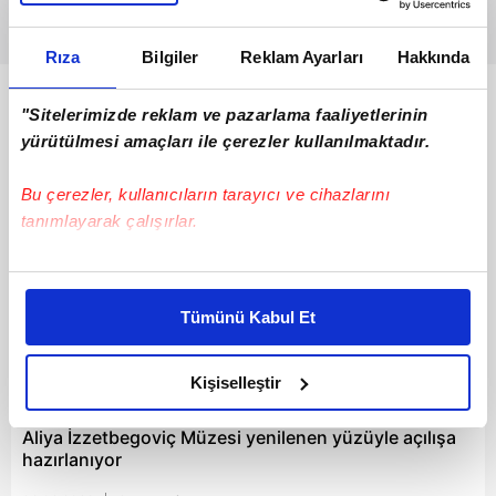
Rıza
Bilgiler
Reklam Ayarları
Hakkında
Bunlar da Var
"Sitelerimizde reklam ve pazarlama faaliyetlerinin
yürütülmesi amaçları ile çerezler kullanılmaktadır.
Bu çerezler, kullanıcıların tarayıcı ve cihazlarını
tanımlayarak çalışırlar.
Bu çerezlere izin vermeniz halinde sizlere özel
kişiselleştirilmiş reklamlar sunabilir, sayfalarımızda sizlere
Tümünü Kabul Et
daha iyi reklam deneyimi yaşatabiliriz. Bunu yaparken
amacımızın size daha iyi bir reklam deneyimi sunmak
olduğunu ve sizlere en iyi içerikleri sunabilmek adına
Kişiselleştir
01:31
elimizden gelen çabayı gösterdiğimizi ve bu noktada,
reklamların maliyetlerimizi karşılamak noktasında tek gelir
Aliya İzzetbegoviç Müzesi yenilenen yüzüyle açılışa
hazırlanıyor
kalemimiz olduğunu sizlere hatırlatmak isteriz.