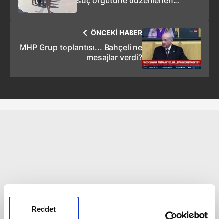
suç örgütüne düzenlenen
operasyonlarımızda 64 şüpheliyi
yakaladık"
ÖNCEKİ HABER
MHP Grup toplantısı... Bahçeli ne
mesajlar verdi?
Reddet