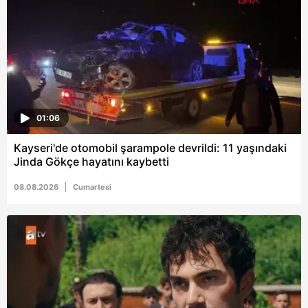
6698 sayılı Kişisel Verilerin Korunması Kanunu uyarınca
hazırlanmış Aydınlatma Metnimizi okumak ve sitemizde
ilgili mevzuata uygun olarak kullanılan çerezlerle ilgili bilgi
almak için lütfen
tıklayınız
.
01:06
Kayseri'de otomobil şarampole devrildi: 11 yaşındaki
Jinda Gökçe hayatını kaybetti
08.08.2026
Cumartesi