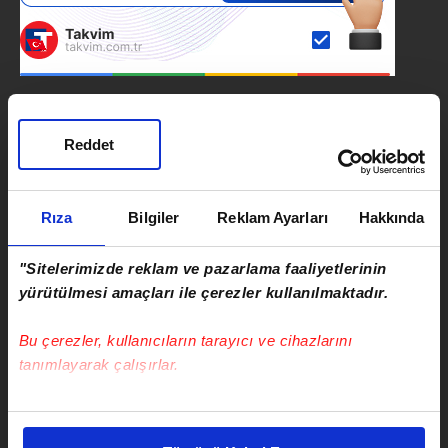
SONRAKİ HABER
Reddet
Trabzonspor projesine İBB
davası: 30 yıllık emek çöp mü
edilmek isteniyor?
Rıza
Bilgiler
Reklam Ayarları
Hakkında
ÖNCEKİ HABER
"Sitelerimizde reklam ve pazarlama faaliyetlerinin
Sakarya'da motosiklet üzerinde
yürütülmesi amaçları ile çerezler kullanılmaktadır.
tehlikeli şov kamerada
Bu çerezler, kullanıcıların tarayıcı ve cihazlarını
tanımlayarak çalışırlar.
Bu çerezlere izin vermeniz halinde sizlere özel
kişiselleştirilmiş reklamlar sunabilir, sayfalarımızda sizlere