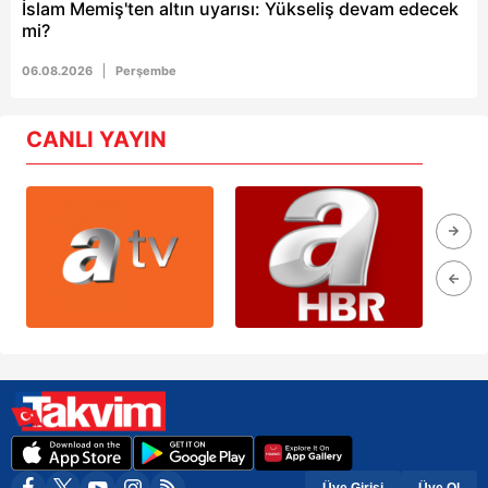
İslam Memiş'ten altın uyarısı: Yükseliş devam edecek
mi?
06.08.2026
Perşembe
CANLI YAYIN
Üye Girişi
Üye Ol