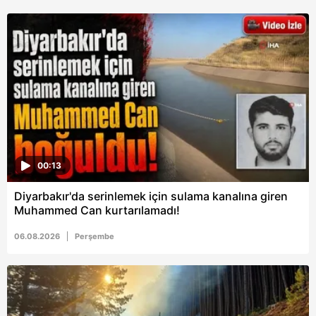
sınırlı olarak açık rızanız dahilinde kullanılacaktır.
Çerezlere ilişkin tercihlerinizi aşağıda yer alan panel
vasıtasıyla belirleyebilirsiniz. Çerezlere ilişkin detaylı bilgi
için Ayarlar butonuna tıklayabilir,
Çerez Bilgilendirme
Metnimizi
ziyaret edebilirsiniz.
6698 sayılı Kişisel Verilerin Korunması Kanunu uyarınca
hazırlanmış Aydınlatma Metnimizi okumak ve sitemizde
00:13
ilgili mevzuata uygun olarak kullanılan çerezlerle ilgili bilgi
almak için lütfen
tıklayınız
.
Diyarbakır'da serinlemek için sulama kanalına giren
Muhammed Can kurtarılamadı!
06.08.2026
Perşembe