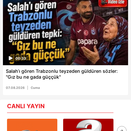
00:33
Salah’ı gören Trabzonlu teyzeden güldüren sözler:
"Gız bu ne gada güççük"
07.08.2026
Cuma
CANLI YAYIN