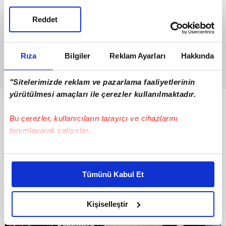
Reddet
Rıza
Bilgiler
Reklam Ayarları
Hakkında
"Sitelerimizde reklam ve pazarlama faaliyetlerinin
yürütülmesi amaçları ile çerezler kullanılmaktadır.
Bunlar da Var
Bu çerezler, kullanıcıların tarayıcı ve cihazlarını
tanımlayarak çalışırlar.
Bu çerezlere izin vermeniz halinde sizlere özel
kişiselleştirilmiş reklamlar sunabilir, sayfalarımızda sizlere
Tümünü Kabul Et
daha iyi reklam deneyimi yaşatabiliriz. Bunu yaparken
amacımızın size daha iyi bir reklam deneyimi sunmak
olduğunu ve sizlere en iyi içerikleri sunabilmek adına
Kişiselleştir
elimizden gelen çabayı gösterdiğimizi ve bu noktada,