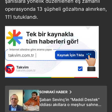
şahıslara yönelik düzenlenen eş zamanlı
operasyonda 13 şüpheli gözaltına alınırken,
11'i tutuklandı.
SONRAKİ HABER
Şaban Sevinç’in "Maddi Destek"
iddiası akıllara o meşhur sahneyi
getirdi