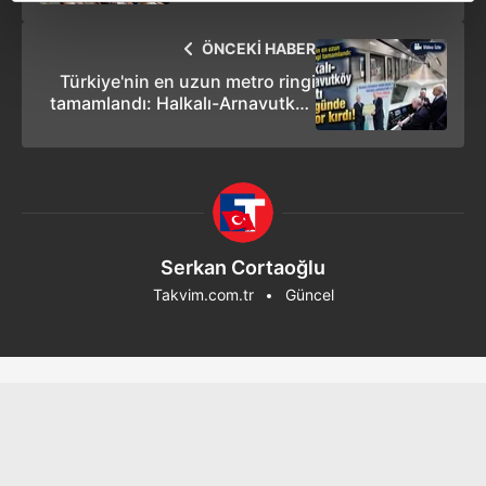
reklamların maliyetlerimizi karşılamak noktasında tek gelir
ev sahipliği yapacak
kalemimiz olduğunu sizlere hatırlatmak isteriz.
ÖNCEKİ HABER
Türkiye'nin en uzun metro ringi
Her halükârda, kullanıcılar, bu çerezlere izin vermedikleri
tamamlandı: Halkalı-Arnavutköy
takdirde, kullanıcılara hedefli reklamlar
hattı ilk günde rekor kırdı!
gösterilmeyecektir."
Sizlere daha iyi bir hizmet sunabilmek için İnternet
Sitemizde kendimize ve üçüncü kişilere ait çerezler
kullanılmaktadır. Bu çerezler vasıtasıyla çeşitli kişisel
Serkan Cortaoğlu
verileriniz işlenmekte olup gerekli olan çerezler bilgi
toplumu hizmetlerinin sunulması amacıyla
Takvim.com.tr
Güncel
kullanılmaktadır. Diğer çerezler, sitemizin daha işlevsel
kılınması ve kişiselleştirilmesi ve sizlere yönelik
reklam/pazarlama faaliyetlerinin yapılması, amaçlarıyla
sınırlı olarak açık rızanız dahilinde kullanılacaktır.
Çerezlere ilişkin tercihlerinizi aşağıda yer alan panel
vasıtasıyla belirleyebilirsiniz. Çerezlere ilişkin detaylı bilgi