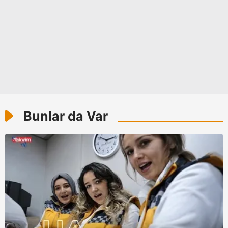
için Ayarlar butonuna tıklayabilir,
Çerez Bilgilendirme
Metnimizi
ziyaret edebilirsiniz.
6698 sayılı Kişisel Verilerin Korunması Kanunu uyarınca
hazırlanmış Aydınlatma Metnimizi okumak ve sitemizde
ilgili mevzuata uygun olarak kullanılan çerezlerle ilgili bilgi
almak için lütfen
tıklayınız
.
Bunlar da Var