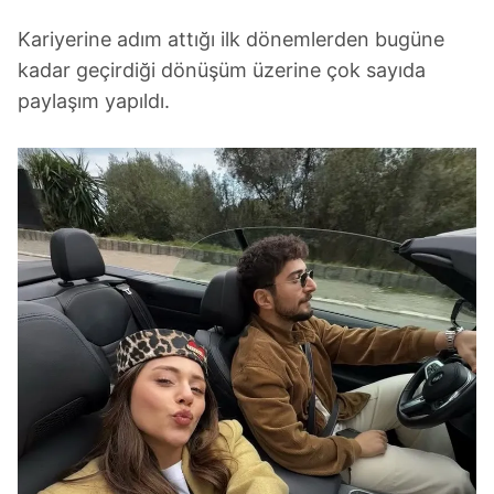
gösterilmeyecektir."
Kariyerine adım attığı ilk dönemlerden bugüne
Sizlere daha iyi bir hizmet sunabilmek için İnternet
kadar geçirdiği dönüşüm üzerine çok sayıda
Sitemizde kendimize ve üçüncü kişilere ait çerezler
paylaşım yapıldı.
kullanılmaktadır. Bu çerezler vasıtasıyla çeşitli kişisel
verileriniz işlenmekte olup gerekli olan çerezler bilgi
toplumu hizmetlerinin sunulması amacıyla
kullanılmaktadır. Diğer çerezler, sitemizin daha işlevsel
kılınması ve kişiselleştirilmesi ve sizlere yönelik
reklam/pazarlama faaliyetlerinin yapılması, amaçlarıyla
sınırlı olarak açık rızanız dahilinde kullanılacaktır.
Çerezlere ilişkin tercihlerinizi aşağıda yer alan panel
vasıtasıyla belirleyebilirsiniz. Çerezlere ilişkin detaylı bilgi
için Ayarlar butonuna tıklayabilir,
Çerez Bilgilendirme
Metnimizi
ziyaret edebilirsiniz.
6698 sayılı Kişisel Verilerin Korunması Kanunu uyarınca
hazırlanmış Aydınlatma Metnimizi okumak ve sitemizde