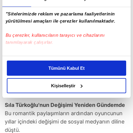
"Sitelerimizde reklam ve pazarlama faaliyetlerinin
yürütülmesi amaçları ile çerezler kullanılmaktadır.
Bu çerezler, kullanıcıların tarayıcı ve cihazlarını
tanımlayarak çalışırlar.
Bu çerezlere izin vermeniz halinde sizlere özel
kişiselleştirilmiş reklamlar sunabilir, sayfalarımızda sizlere
Tümünü Kabul Et
daha iyi reklam deneyimi yaşatabiliriz. Bunu yaparken
amacımızın size daha iyi bir reklam deneyimi sunmak
olduğunu ve sizlere en iyi içerikleri sunabilmek adına
Kişiselleştir
(Kaynak: Sosyal Medya)
elimizden gelen çabayı gösterdiğimizi ve bu noktada,
reklamların maliyetlerimizi karşılamak noktasında tek gelir
Sıla Türkoğlu'nun Değişimi Yeniden Gündemde
kalemimiz olduğunu sizlere hatırlatmak isteriz.
Bu romantik paylaşımların ardından oyuncunun
Her halükârda, kullanıcılar, bu çerezlere izin vermedikleri
yıllar içindeki değişimi de sosyal medyanın diline
takdirde, kullanıcılara hedefli reklamlar
düştü.