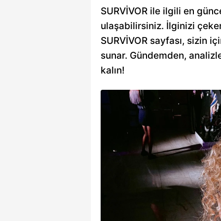
SURVİVOR ile ilgili en günc
ulaşabilirsiniz. İlginizi çeke
SURVİVOR sayfası, sizin için
sunar. Gündemden, analizle
kalın!
 itiraf gibi
 Çok
!
rışmacısı Efecan