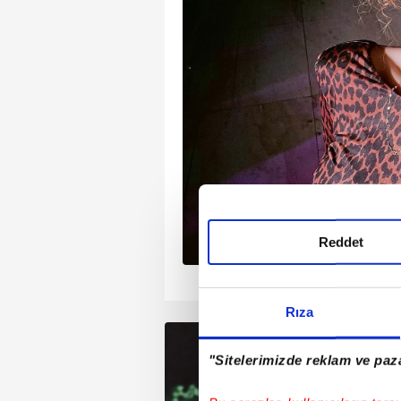
aşk iddialarıyla sarsılan
k kez konuştu. 16 yıllık
 eren Dianzenza,
yük hatasını yaptım”
ığını dile getirirken,
ni geri kazanmak için
ni söyledi.
ıklaması kısa sürede
Reddet
1
2
3
4
Rıza
"Sitelerimizde reklam ve paza