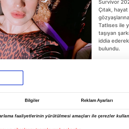
Survivor 20
Çıtak, hayat
gözyaşlarına
Tatlıses ile 
taşıyan şarkı
iddia ederek
bulundu.
5
6
7
8
9
10
Bilgiler
Reklam Ayarları
rlama faaliyetlerinin yürütülmesi amaçları ile çerezler kullan