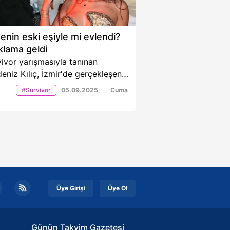
enin eski eşiyle mi evlendi?
klama geldi
ivor yarışmasıyla tanınan
eniz Kılıç, İzmir'de gerçekleşen
ahıyla gündemde. Amcasının
#Survivor
05.09.2025
Cuma
nın boşandığı eşiyle evlendiği
aları aile içi kriz dedikodularını
berinde getirdi. Kılıç, sosyal
a üzerinden haberlerle ilgili
klamada bulundu. Detaylar
erimizde…
Üye Girişi
Üye Ol
Günün Takvim Gazetesi