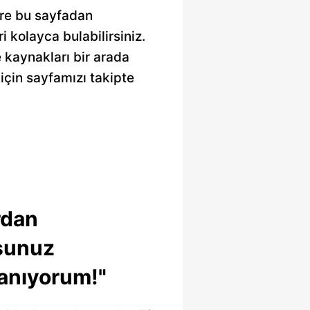
lere bu sayfadan
ri kolayca bulabilirsiniz.
e kaynakları bir arada
için sayfamızı takipte
rdan
rsunuz
anıyorum!"