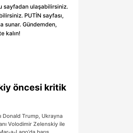
u sayfadan ulaşabilirsiniz.
bilirsiniz. PUTİN sayfası,
arada sunar. Gündemden,
e kalın!
iy öncesi kritik
 Donald Trump, Ukrayna
nı Volodimir Zelenskiy ile
 Mar-a-Lago’da barış