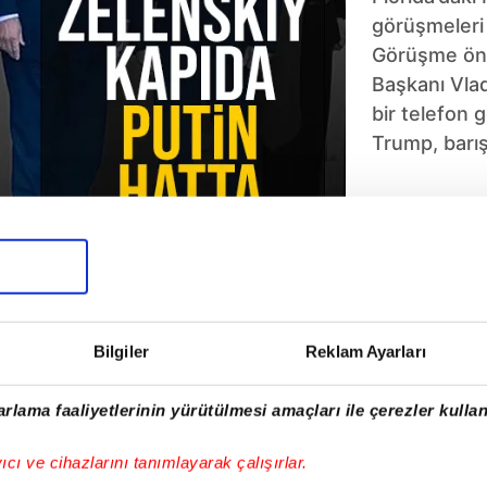
görüşmeleri 
Görüşme ön
Başkanı Vladi
bir telefon 
Trump, barı
geldiğini ifad
5
6
7
8
9
10
Bilgiler
Reklam Ayarları
rlama faaliyetlerinin yürütülmesi amaçları ile çerezler kullan
yıcı ve cihazlarını tanımlayarak çalışırlar.