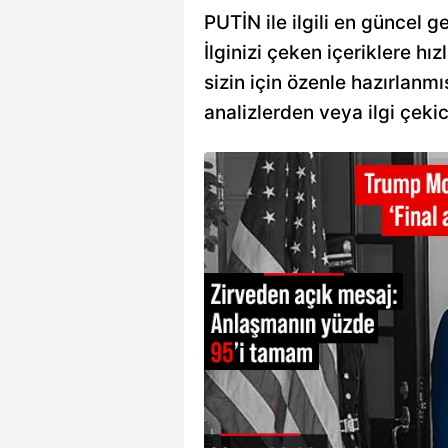
PUTİN ile ilgili en güncel g
İlginizi çeken içeriklere hız
sizin için özenle hazırlanmı
analizlerden veya ilgi çeki
l-İran
arabuluculuk
azır!
şkanı Putin, ABD
le telefon görüşmesinde