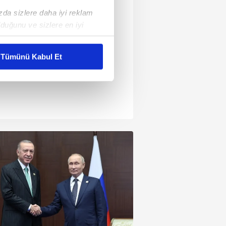
ızda sizlere daha iyi reklam
duğunu ve sizlere en iyi
liyetlerimizi karşılamak
Tümünü Kabul Et
ar gösterilmeyecektir."
çerezler kullanılmaktadır. Bu
u hizmetlerinin sunulması
i ve sizlere yönelik
nılacaktır.
kin detaylı bilgi için Ayarlar
ak ve sitemizde ilgili