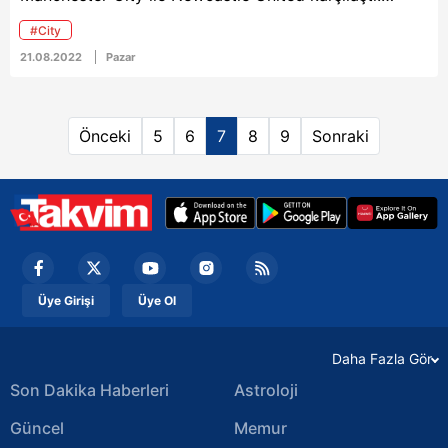
Nefesleri kesen mücadele, 3-3 beraberlik ile
#City
sonuçlandı. Guardiola'nın öğrencileri soğuk terler
21.08.2022
Pazar
dökerken, Bernardo Silva takımı kurtaran isim oldu.
City'nin yeni yıldızı Haaland da karşılaşmayı boş
geçmedi. İşte detaylar...
Önceki
5
6
7
8
9
Sonraki
Üye Girişi
Üye Ol
Daha Fazla Gör
Son Dakika Haberleri
Astroloji
Güncel
Memur