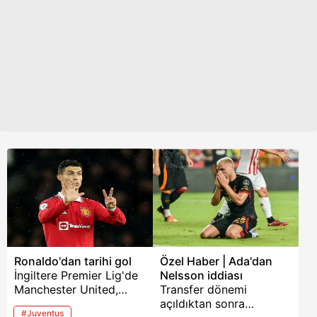
öncesi Sir Alex
Ferguson'ın elinden 700.
golü şerefine ödül aldı.
İşte habere ilişkin tüm
detaylar ve
mücadeleden kareler...
Ronaldo'dan tarihi gol
Özel Haber | Ada'dan
İngiltere Premier Lig'de
Nelsson iddiası
Manchester United,
Transfer dönemi
deplasmanda Everton'u
açıldıktan sonra
#Juventus