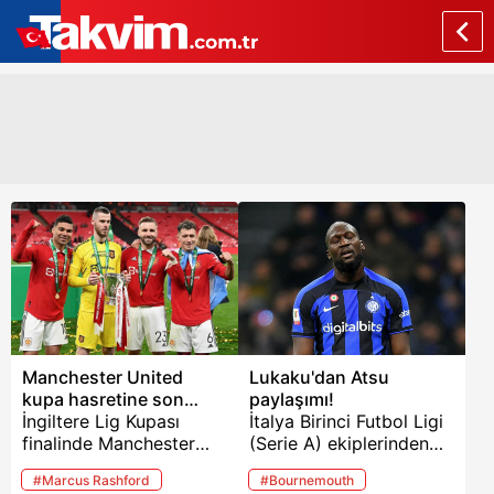
Manchester United
Lukaku'dan Atsu
kupa hasretine son
paylaşımı!
verdi! (MAÇ ÖZETİ)
İngiltere Lig Kupası
İtalya Birinci Futbol Ligi
finalinde Manchester
(Serie A) ekiplerinden
United, Wembley
Inter'de forma giyen
#Marcus Rashford
#Bournemouth
Stadyumu’nda
Romelu Lukaku,