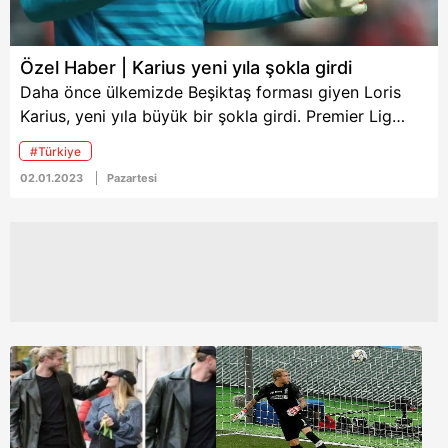
Özel Haber | Karius yeni yıla şokla girdi
Daha önce ülkemizde Beşiktaş forması giyen Loris
Karius, yeni yıla büyük bir şokla girdi. Premier Lig
ekibi Newcastle, Alman file bekçisine kendisiyle yola
#Türkiye
devam etmeyeceklerini bildirdi. Kariyerini Newcastle
02.01.2023
Pazartesi
United'ta sürdürmek isteyen Karius, yaşadığı hayal
kırıklığına karşın kız arkadaşıyla Diletta Leotta ile
eğlenceli bir yılbaşı gecesi geçirmeyi ihmal etmedi.