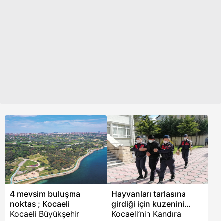
sudan çıkartıldı. Derince
Eğitim ve Araştırma
Hastanesi
doktorlarından Özlem
Alkan, hemen olay
yerine koştu.
Cankurtaranları
yönlendiren ve gence
müdahalede bulunan
Alkan, canla başla
mücadele ederek genci
hayata döndürdü.
4 mevsim buluşma
Hayvanları tarlasına
noktası; Kocaeli
girdiği için kuzenini
Kocaeli Büyükşehir
öldürdü
Kocaeli’nin Kandıra