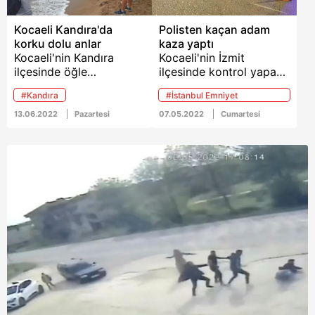
Kocaeli Kandıra'da
Polisten kaçan adam
korku dolu anlar
kaza yaptı
Kocaeli'nin Kandıra
Kocaeli'nin İzmit
ilçesinde öğle
ilçesinde kontrol yapan
saatlerinde üniversite
emniyet güçlerinin dur
#Kandıra
#İstanbul Emniyet
öğrencisi olan 7 arkadaş
ihtarına uymayan bir kişi
Müdürlüğü
serinlemek için denize
polisten kaçmaya
13.06.2022
Pazartesi
07.05.2022
Cumartesi
girdi. Dalgaların bir anda
başladı. Kısa süren
artmasıyla boğulma
kovalamacanın ardından
tehlikesi geçiren gençler
kaçan kişi kaza
hastaneye kaldırıldı.
yaptıktan sonra
yakalandı.