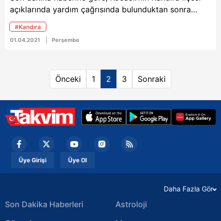
açıklarında yardım çağrısında bulunduktan sonra
batan balıkçı teknesindeki 3 kişi, Kıyı Emniyeti
#Kandıra
ekipleri tarafından kurtarıldı.
01.04.2021
Perşembe
Önceki
1
2
3
Sonraki
Üye Girişi
Üye Ol
Daha Fazla Gör
Son Dakika Haberleri
Astroloji