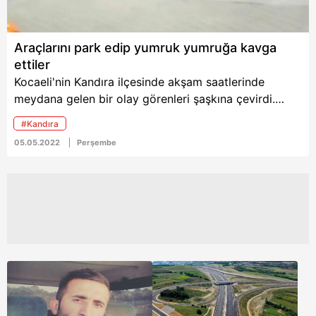
Araçlarını park edip yumruk yumruğa kavga
ettiler
Kocaeli'nin Kandıra ilçesinde akşam saatlerinde
meydana gelen bir olay görenleri şaşkına çevirdi.
Hatalı sollama nedeniyle iki araç arasında başlayan
#Kandıra
kavga büyüyünce iki araç sahibi araçlarını park edip
05.05.2022
Perşembe
yumruk yumruğa kavga etti. O anlar saniye saniye
kaydedildi.