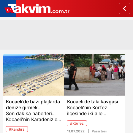
Kocaeli'de bazı plajlarda
Kocaeli'de takı kavgası
denize girmek
Kocaeli'nin Körfez
yasaklandı
Son dakika haberleri...
ilçesinde iki aile
Kocaeli'nin Karadeniz'e
arasında takı kavgası
#Körfez
kıyısı bulunan Kandıra
yaşandı. Taraftalardan
#Kandıra
ilçesinde, olumsuz hava
birinin 'Biz sizin
11.07.2022
Pazartesi