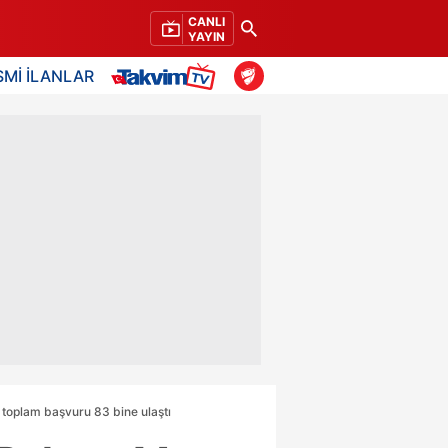
CANLI
YAYIN
SMİ İLANLAR
 toplam başvuru 83 bine ulaştı