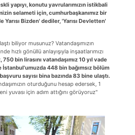
riskli yapıyı, konutu yavrularımızın istikbali
 çerezlerle ilgili bilgi almak için lütfen
tıklayınız
.
mizin selameti için, cumhurbaşkanımız bir
arısı Bizden' dediler, 'Yarısı Devletten'
laştı biliyor musunuz? Vatandaşımızın
nde hızlı gönüllü anlayışıyla inşaatlarımızı
z, 750 bin lirasını vatandaşımız 10 yıl vade
le İstanbul'umuzda 448 bin bağımsız bölüm
başvuru sayısı bina bazında 83 bine ulaştı.
ndaşımızın oturduğunu hesap edersek, 1
ni yuvası için adım attığını görüyoruz"