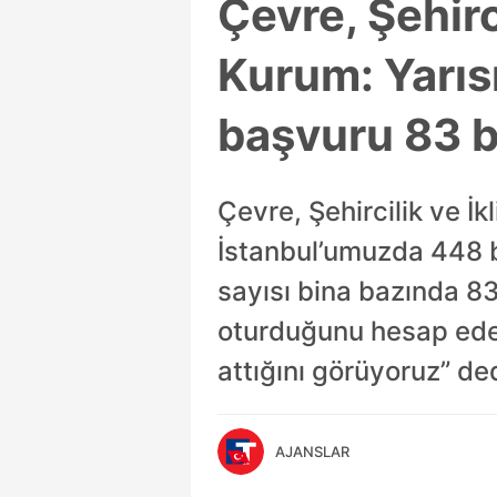
Çevre, Şehirc
Kurum: Yarıs
başvuru 83 b
Çevre, Şehircilik ve İ
İstanbul’umuzda 448 b
sayısı bina bazında 8
oturduğunu hesap eder
attığını görüyoruz” ded
AJANSLAR