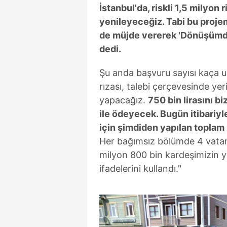
İstanbul'da, riskli 1,5 milyon 
mevzuata uygun olarak kullanılan
yenileyeceğiz. Tabi bu proje
de müjde vererek 'Dönüşümde Y
dedi.
Şu anda başvuru sayısı kaça u
rızası, talebi çerçevesinde yeri
yapacağız.
750 bin lirasını bi
ile ödeyecek. Bugün itibariy
için şimdiden yapılan toplam 
Her bağımsız bölümde 4 vata
milyon 800 bin kardeşimizin ye
ifadelerini kullandı."