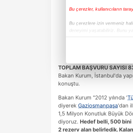
Bu çerezler, kullanıcıların tara
Bu çerezlere izin vermeniz halin
deneyimi yaşatabiliriz. Bunu y
içerikleri sunabilmek adına el
noktasında tek gelir kalemimiz 
Her halükârda, kullanıcılar, bu 
TOPLAM BAŞVURU SAYISI 83
Sizlere daha iyi bir hizmet sun
Bakan Kurum, İstanbul'da yapıl
çerezler vasıtasıyla çeşitli kiş
konuştu.
amacıyla kullanılmaktadır. Diğer
reklam/pazarlama faaliyetlerinin
Bakan Kurum "2012 yılında '
Tü
diyerek
Gaziosmanpaşa
'dan i
Çerezlere ilişkin tercihlerinizi 
1,5 Milyon Konutluk Büyük Dön
butonuna tıklayabilir,
Çerez Bi
diyoruz.
Hedef belli, 500 bin
2 rezerv alan belirledik. Kal
6698 sayılı Kişisel Verilerin 