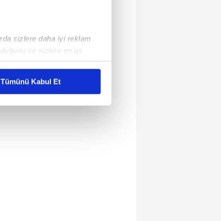
ızda sizlere daha iyi reklam
duğunu ve sizlere en iyi
liyetlerimizi karşılamak
Tümünü Kabul Et
ar gösterilmeyecektir."
çerezler kullanılmaktadır. Bu
u hizmetlerinin sunulması
i ve sizlere yönelik
nılacaktır.
kin detaylı bilgi için Ayarlar
ak ve sitemizde ilgili