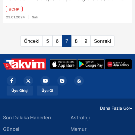
milyon TL ve üzerine satılan villalardaki tehlike uzman
#CHP
bilirkişiler tarafından ortaya konuldu. Büyükçekmece
23.01.2024
Salı
Cumhuriyet Başsavcılığı, bilirkişi raporuyla birlikte
İstanbul Valiliği'ne yazı yazarak yıkım kararı alınmasını
talep etti.
Önceki
5
6
7
8
9
Sonraki
Üye Girişi
Üye Ol
Daha Fazla Gör
Son Dakika Haberleri
Astroloji
Güncel
Memur