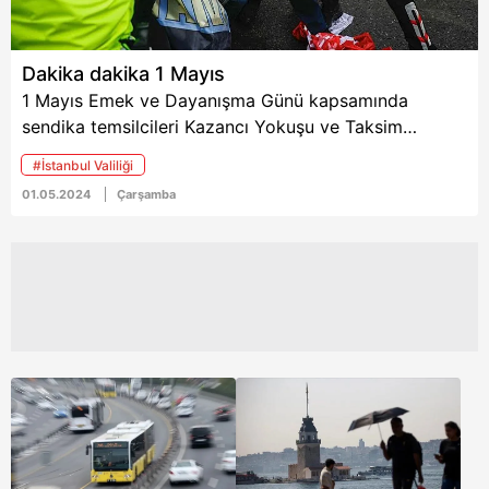
Dakika dakika 1 Mayıs
1 Mayıs Emek ve Dayanışma Günü kapsamında
sendika temsilcileri Kazancı Yokuşu ve Taksim
Meydanı'na çelenk bırakıp anma töreni yaptı.
#İstanbul Valiliği
Törenlerde Filistin ve Gazze unutulmadı. CHP Genel
01.05.2024
Çarşamba
Başkanı Özgür Özel ve İBB Başkanı Ekrem İmamoğlu
ise Saraçhane'yi karıştırıp makam araçlarıyla alandan
ayrıldı. CHP'den yüz bulan DEM, marjinal gruplar ve
sol örgütler kaldırım taşlarını söküp polise taş ve
sopalarla saldırdı. Gelen son dakika haberine göre,
İçişleri Bakanı Ali Yerlikaya polislerimize saldıran 226
şahsın gözaltına alındığını bildirdi.