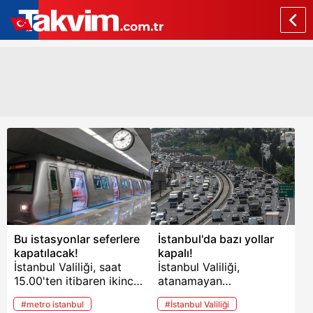
Bu istasyonlar seferlere
İstanbul'da bazı yollar
kapatılacak!
kapalı!
İstanbul Valiliği, saat
İstanbul Valiliği,
15.00'ten itibaren ikinci
atanamayan
bir duyuruya kadar
öğretmenler tarafından
#metro istanbul
#İstanbul Valiliği
Taksim ve Şişhane
18 Mayıs Cumartesi