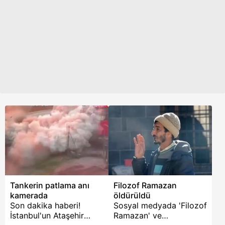
Çalışmaların
tamamlanmasının
ardından İstanbul
Valiliği, Apartman
sakinlerine dairelerine
giriş izni verdi.
Tankerin patlama anı
Filozof Ramazan
kamerada
öldürüldü
Son dakika haberi!
Sosyal medyada 'Filozof
İstanbul'un Ataşehir
Ramazan' ve