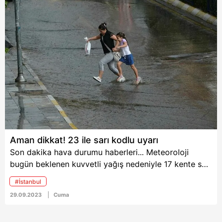
Tıp Kurumu'na kaldırıldı.
(İSKİ), o ilçeleri sırasıyla
Metnimizi
ziyaret edebilirsiniz.
açıkladı. Buna göre
10.00 ile 24.00 saatleri
arasında o mahallelere
6698 sayılı Kişisel Verilerin Korunması Kanunu uyarınca
su verilemeyecek. İşte
hazırlanmış Aydınlatma Metnimizi okumak ve sitemizde
19 Ekim 2023 Perşembe
ilgili mevzuata uygun olarak kullanılan çerezlerle ilgili bilgi
İstanbul su kesintisi olan
almak için lütfen
tıklayınız
.
ilçeler...
Aman dikkat! 23 ile sarı kodlu uyarı
Son dakika hava durumu haberleri... Meteoroloji
bugün beklenen kuvvetli yağış nedeniyle 17 kente sarı
kodlu uyarıda bulundu. Yağışların İç Anadolu'nun
#İstanbul
kuzeybatısı ile İstanbul, Kocaeli, Sakarya, Yalova ile
29.09.2023
Cuma
Tekirdağ'ın doğusu, Bursa ve Balıkesir'in kuzeyinde,
Çanakkale'nin doğusunda, Bolu, Düzce, Zonguldak,