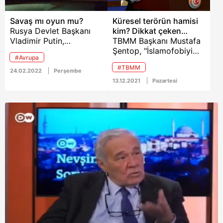
Savaş mı oyun mu?
Küresel terörün hamisi
Rusya Devlet Başkanı
kim? Dikkat çeken
Vladimir Putin,
sözler...
TBMM Başkanı Mustafa
Ukrayna'nın
Şentop, "İslamofobiyi
#Avrupa
doğusundaki Donbas'a
oluşturabilmek için
#TBMM
özel askeri operasyon
Batı'da, Müslümanların
24.02.2022
Perşembe
başlattıklarını duyurdu.
yaptığı bir terör tablosu
13.12.2021
Pazartesi
Yaşanan savaşı köşesine
ortaya koymak lazımdı.
taşıyan Takvim Gazetesi
Onun için bunlar
Yazarı Ergün Diler, "ABD,
Müslüman terörist
Avrupa'yı silikleştirip
modeli icat ettiler ve
Çin'in kontrol
bunu destekleyecek
edebileceği bir oyunu
şekilde parasal, askeri
başlattı, Rusya ABD ile
anlamda, dolaşımını
yürümekten çekinmiyor."
kolaylaştıracak şekilde
ifadelerini kullandı.
çalışmalar içine girildi.
Dolasıyla uluslararası
terörün aslında hamisi
İslamofobiyi icat eden
Batılılar" tespitinde
bulundu. Haberin