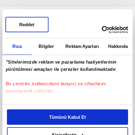
yapılmıştı. Ancak şimdi
çok farklı bir dünya söz
konusu. 1,5 milyar
Müslümanı yok sayan
Reddet
bir sistem olabilir mi?"
ifadelerini kullandı.
Rıza
Bilgiler
Reklam Ayarları
Hakkında
Macron'dan skandal!
Stratejik sıcakkanlı
"Sitelerimizde reklam ve pazarlama faaliyetlerinin
Türkiye'yi hedef aldı...
ülkesini geliştirmeye
yürütülmesi amaçları ile çerezler kullanılmaktadır.
Zaman zaman
kararlı
Komşu bükemediği
Türkiye'ye karşı hadsiz
bileği öptü! Yunanistan
Bu çerezler, kullanıcıların tarayıcı ve cihazlarını
çıkışlarıyla gündem olan
Dışişleri Bakanı Dendias
#Fransa
#başkan erdoğan
tanımlayarak çalışırlar.
Fransa Cumhurbaşkanı
Başkan Recep Tayyip
Emmanuel Macron bu
Erdoğan'ı övdü. Dendias
02.10.2021
Cumartesi
12.07.2021
Pazartesi
kez Türkiye'yi Cezayir
"Başkan Erdoğan çok
Bu çerezlere izin vermeniz halinde sizlere özel
üzerinden hedef aldı.
önemli bir lider. Bizler
kişiselleştirilmiş reklamlar sunabilir, sayfalarımızda sizlere
Macron'un skandal
kabul etsek de etmesek
Tümünü Kabul Et
daha iyi reklam deneyimi yaşatabiliriz. Bunu yaparken
açıklamaları üzerine
de Türkiye'yi neredeyse
amacımızın size daha iyi bir reklam deneyimi sunmak
Cezayir, Paris
Atatürk kadar yönetmiş
Büyükelçisini geri
biri. Türkiye'nin imajını
olduğunu ve sizlere en iyi içerikleri sunabilmek adına
Kişiselleştir