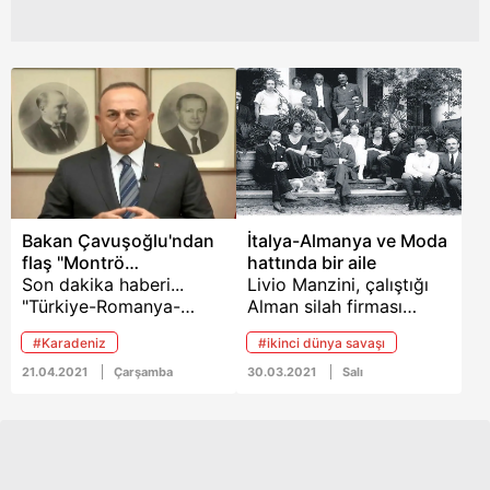
Çerezlere ilişkin tercihlerinizi aşağıda yer alan panel
vasıtasıyla belirleyebilirsiniz. Çerezlere ilişkin detaylı bilgi
için Ayarlar butonuna tıklayabilir,
Çerez Bilgilendirme
Metnimizi
ziyaret edebilirsiniz.
6698 sayılı Kişisel Verilerin Korunması Kanunu uyarınca
hazırlanmış Aydınlatma Metnimizi okumak ve sitemizde
ilgili mevzuata uygun olarak kullanılan çerezlerle ilgili bilgi
almak için lütfen
tıklayınız
.
Bakan Çavuşoğlu'ndan
İtalya-Almanya ve Moda
flaş "Montrö
hattında bir aile
Sözleşmesi" açıklaması
Son dakika haberi...
Livio Manzini, çalıştığı
"Türkiye-Romanya-
Alman silah firması
Polonya Üçlü İşbirliğinin
tarafından İstanbul’a
#Karadeniz
#ikinci dünya savaşı
Pandeminin Getirdiği
gönderildi. Moda’ya
Güvenlik Sınamaları
yerleşti. Kendi şirketini
21.04.2021
Çarşamba
30.03.2021
Salı
Bağlamında Önemi"
kurup farklı sektörlerde
başlıklı webinara video
gelişti. Torunları ise
mesaj ile katılan Dışişleri
şirketi büyük bir holding
Bakanı Mevlüt
haline getirdi.
Çavuşoğlu, Karadeniz'in,