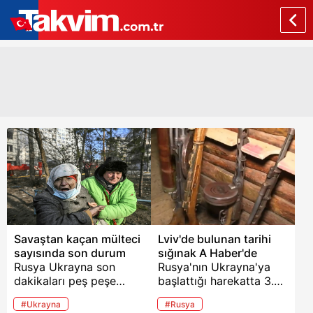
Savaştan kaçan mülteci
Lviv'de bulunan tarihi
sayısında son durum
sığınak A Haber'de
Rusya Ukrayna son
Rusya'nın Ukrayna'ya
dakikaları peş peşe
başlattığı harekatta 3.
geliyor. BM, Rusya-
gün geçerken Ukrayna
#Ukrayna
#Rusya
Ukrayna savaşı
ve Rusya kanadından