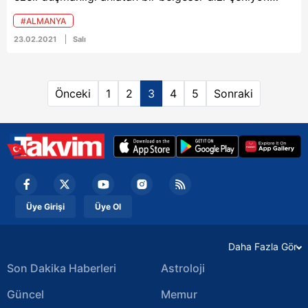
Ancak Beckham’ın Adidas’la 160 milyon dolarlık
#ALMANYA
anlaşmasının olması, objektif olup olmayacağı
23.02.2021
Salı
konusunda endişe yarattı.
Önceki
1
2
3
4
5
Sonraki
Üye Girişi
Üye Ol
Daha Fazla Gör
Son Dakika Haberleri
Astroloji
Güncel
Memur