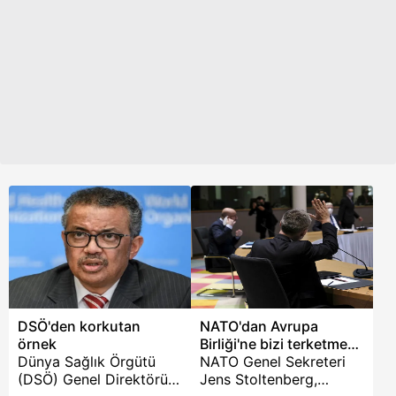
İkinci Dünya Savaşı
sırasında bile bir askeri
çatışma denizi
olmadığını vurgulayarak
bunun temel nedeninin,
Montrö Sözleşmesi'yle
oluşturulan hassas
denge olduğunu,
Türkiye'nin sözleşmeyi
1936'dan bu yana
yaptığı gibi şeffaf ve
tarafsız bir şekilde
uygulamaya devam
edeceğini belirtti.
DSÖ'den korkutan
NATO'dan Avrupa
örnek
Birliği'ne bizi terketme
Dünya Sağlık Örgütü
teklifi
NATO Genel Sekreteri
(DSÖ) Genel Direktörü
Jens Stoltenberg,