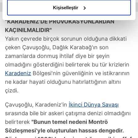
olduğunu ve sizlere en iyi içerikleri sunabilmek adına
Kişiselleştir
elimizden gelen çabayı gösterdiğimizi ve bu noktada,
"KARADENİZ'DE PROVOKASYONLARDAN
reklamların maliyetlerimizi karşılamak noktasında tek gelir
kalemimiz olduğunu sizlere hatırlatmak isteriz.
KAÇINILMALIDIR"
Yakın çevrede birçok sorunun olduğuna dikkati
Her halükârda, kullanıcılar, bu çerezlere izin vermedikleri
çeken Çavuşoğlu, Dağlık Karabağ'ın son
takdirde, kullanıcılara hedefli reklamlar
zamanlarda donmuş ihtilaf diye bir şeyin
gösterilmeyecektir."
olmadığını gösterdiğini belirterek bu tür krizlerin
Karadeniz
Bölgesi'nin güvenliğinin ve istikrarının
Sizlere daha iyi bir hizmet sunabilmek için İnternet
Sitemizde kendimize ve üçüncü kişilere ait çerezler
ne kadar hayati olduğunu hatırlattığının altını
kullanılmaktadır. Bu çerezler vasıtasıyla çeşitli kişisel
çizdi.
verileriniz işlenmekte olup gerekli olan çerezler bilgi
toplumu hizmetlerinin sunulması amacıyla
Çavuşoğlu, Karadeniz'in
İkinci Dünya Savaşı
kullanılmaktadır. Diğer çerezler, sitemizin daha işlevsel
sırasında bile bir askeri çatışma denizi olmadığını
kılınması ve kişiselleştirilmesi ve sizlere yönelik
belirterek
"Bunun temel nedeni Montrö
reklam/pazarlama faaliyetlerinin yapılması, amaçlarıyla
Sözleşmesi'yle oluşturulan hassas dengedir.
sınırlı olarak açık rızanız dahilinde kullanılacaktır.