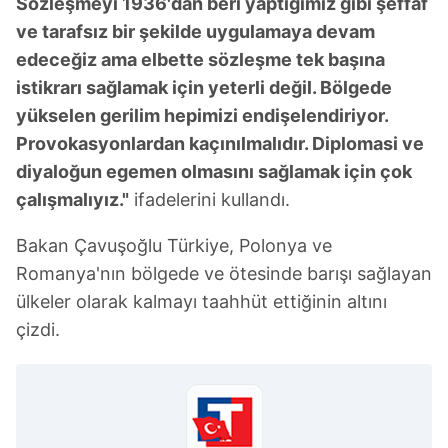
Sözleşmeyi 1936'dan beri yaptığımız gibi şeffaf
ve tarafsız bir şekilde uygulamaya devam
Çerezlere ilişkin tercihlerinizi aşağıda yer alan panel
vasıtasıyla belirleyebilirsiniz. Çerezlere ilişkin detaylı bilgi
edeceğiz ama elbette sözleşme tek başına
için Ayarlar butonuna tıklayabilir,
Çerez Bilgilendirme
istikrarı sağlamak için yeterli değil. Bölgede
Metnimizi
ziyaret edebilirsiniz.
yükselen gerilim hepimizi endişelendiriyor.
Provokasyonlardan kaçınılmalıdır. Diplomasi ve
6698 sayılı Kişisel Verilerin Korunması Kanunu uyarınca
diyaloğun egemen olmasını sağlamak için çok
hazırlanmış Aydınlatma Metnimizi okumak ve sitemizde
çalışmalıyız."
ifadelerini kullandı.
ilgili mevzuata uygun olarak kullanılan çerezlerle ilgili bilgi
almak için lütfen
tıklayınız
.
Bakan Çavuşoğlu Türkiye, Polonya ve
Romanya'nın bölgede ve ötesinde barışı sağlayan
ülkeler olarak kalmayı taahhüt ettiğinin altını
çizdi.