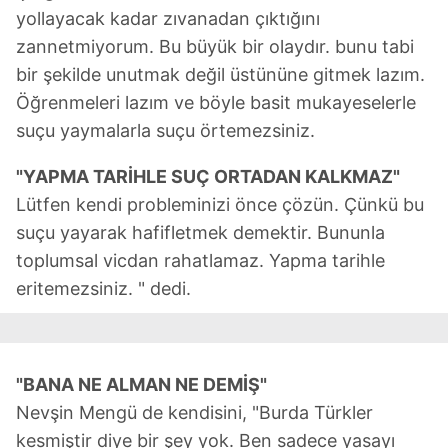
için Ayarlar butonuna tıklayabilir,
Çerez Bilgilendirme
yollayacak kadar zıvanadan çıktığını
Metnimizi
ziyaret edebilirsiniz.
zannetmiyorum. Bu büyük bir olaydır. bunu tabi
bir şekilde unutmak değil üstününe gitmek lazım.
6698 sayılı Kişisel Verilerin Korunması Kanunu uyarınca
hazırlanmış Aydınlatma Metnimizi okumak ve sitemizde
Öğrenmeleri lazım ve böyle basit mukayeselerle
ilgili mevzuata uygun olarak kullanılan çerezlerle ilgili bilgi
suçu yaymalarla suçu örtemezsiniz.
almak için lütfen
tıklayınız
.
"YAPMA TARİHLE SUÇ ORTADAN KALKMAZ"
Lütfen kendi probleminizi önce çözün. Çünkü bu
suçu yayarak hafifletmek demektir. Bununla
toplumsal vicdan rahatlamaz. Yapma tarihle
eritemezsiniz. " dedi.
"BANA NE ALMAN NE DEMİŞ"
Nevşin Mengü de kendisini, "Burda Türkler
kesmiştir diye bir şey yok. Ben sadece yasayı