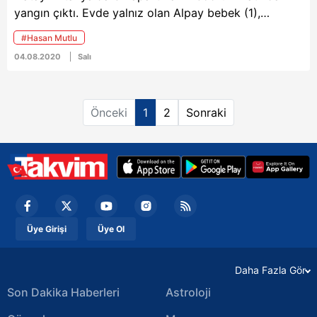
yangın çıktı. Evde yalnız olan Alpay bebek (1),
hayatını kaybetti. Ağabeyi Yusuf Mutlu (4) ise
#Hasan Mutlu
vatandaşların demir korkuluğu kırmasıyla kurtarıldı.
04.08.2020
Salı
Baba Hasan Mutlu, sinir krizleri geçirdi.
Önceki
1
2
Sonraki
Üye Girişi
Üye Ol
Daha Fazla Gör
Son Dakika Haberleri
Astroloji