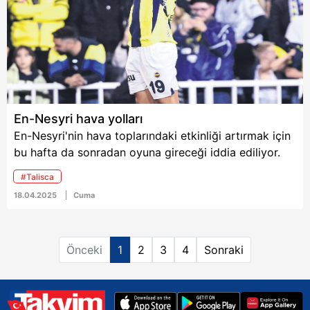
6698 sayılı Kişisel Verilerin Korunması Kanunu uyarınca
hazırlanmış Aydınlatma Metnimizi okumak ve sitemizde
ilgili mevzuata uygun olarak kullanılan çerezlerle ilgili bilgi
almak için lütfen
tıklayınız
.
En-Nesyri hava yolları
En-Nesyri'nin hava toplarındaki etkinliği artırmak için
bu hafta da sonradan oyuna gireceği iddia ediliyor.
#Talisca
18.04.2025
Cuma
Önceki
1
2
3
4
Sonraki