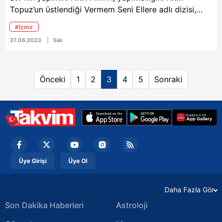
Topuz’un üstlendiği Vermem Seni Ellere adlı dizisi,
yayınlanan 2. bölümüyle “Tüm Kişiler” kategorisinde
#İzmir
birinci oldu. İşte sizler için derlediğimiz 27 Haziran
27.06.2023
Salı
tarihli Saklambaç haberleri...
Önceki
1
2
3
4
5
Sonraki
Üye Girişi
Üye Ol
Daha Fazla Gör
Son Dakika Haberleri
Astroloji