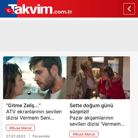
“Gitme Zeliş...”
Sette doğum günü
ATV ekranlarının sevilen
sürprizi!
dizisi Vermem Seni
Pazar akşamlarının
Ellere 7. bölüm 2.
sevilen dizisi ‘Vermem
#Buse Meral
fragmanı yayınlandı.
Seni Ellere’nin başrol
#Buse Meral
Sosyal medyada büyük
oyuncusu Buse Meral
27.07.2023
Perşembe