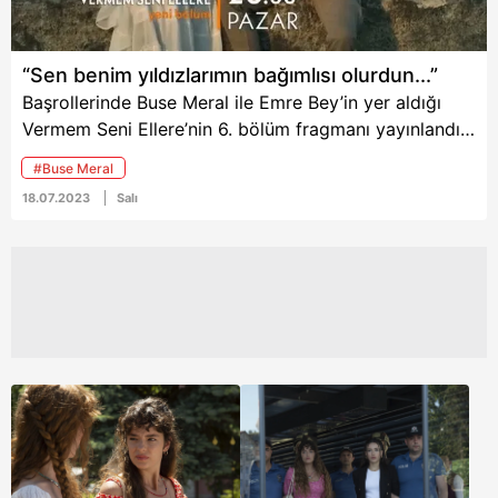
“Sen benim yıldızlarımın bağımlısı olurdun...”
Başrollerinde Buse Meral ile Emre Bey’in yer aldığı
Vermem Seni Ellere’nin 6. bölüm fragmanı yayınlandı.
Yeni bölüm öncesi heyecanı doruklara çıkaran yeni
#Buse Meral
bölüm fragmanına Mehmet’in “Sen benim yıldızlarımın
18.07.2023
Salı
bağımlısı olurdun...” şeklindeki sözleri damga vurdu.
İşte Vermem Seni Ellere 6. bölüm fragmanı...