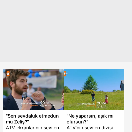
performansı...
ses getiren fragman,
yeni bölüm öncesi
heyecanı doruklara
çıkardı. İşte ATV’nin
sevilen dizisi Vermem
Seni Ellere 4. bölüm 2.
fragmanı...
"Sen sevdaluk etmedun
"Ne yaparsın, aşık mı
mu Zeliş?"
olursun?"
ATV ekranlarının sevilen
ATV’nin sevilen dizisi