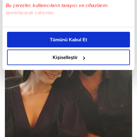
Bu çerezler, kullanıcıların tarayıcı ve cihazlarını
tanımlayarak çalışırlar.
Bu çerezlere izin vermeniz halinde sizlere özel
kişiselleştirilmiş reklamlar sunabilir, sayfalarımızda sizlere
Tümünü Kabul Et
daha iyi reklam deneyimi yaşatabiliriz. Bunu yaparken
amacımızın size daha iyi bir reklam deneyimi sunmak
olduğunu ve sizlere en iyi içerikleri sunabilmek adına
Kişiselleştir
elimizden gelen çabayı gösterdiğimizi ve bu noktada,
reklamların maliyetlerimizi karşılamak noktasında tek gelir
kalemimiz olduğunu sizlere hatırlatmak isteriz.
Her halükârda, kullanıcılar, bu çerezlere izin vermedikleri
takdirde, kullanıcılara hedefli reklamlar
gösterilmeyecektir."
Sizlere daha iyi bir hizmet sunabilmek için İnternet
Sitemizde kendimize ve üçüncü kişilere ait çerezler