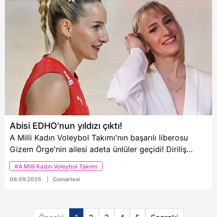
Metnimizi
ziyaret edebilirsiniz.
6698 sayılı Kişisel Verilerin Korunması Kanunu uyarınca
hazırlanmış Aydınlatma Metnimizi okumak ve sitemizde
ilgili mevzuata uygun olarak kullanılan çerezlerle ilgili bilgi
almak için lütfen
tıklayınız
.
Abisi EDHO'nun yıldızı çıktı!
A Milli Kadın Voleybol Takımı'nın başarılı liberosu
Gizem Örge'nin ailesi adeta ünlüler geçidi! Diriliş
Ertuğrul'un yıldızıyla iki yıl evli kalan Gizem Örge'nin
#A Milli Kadın Voleybol Takımı
abisi de oyuncu çıktı. Filenin Sultanları'nın "Savunma
06.09.2025
Cumartesi
Bakanı" olarak isimlendirilen Örge'nin abisinin Eşkıya
Dünyada Hükümdar Olmaz dizisinde rol aldığı
öğrenildi. Bakın Gizem Örge'nin kendisi gibi ünlü olan