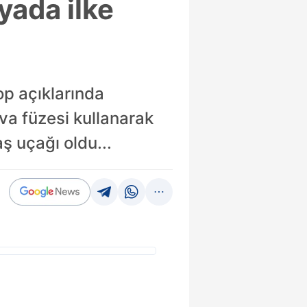
yada ilke
op açıklarında
ava füzesi kullanarak
ş uçağı oldu...