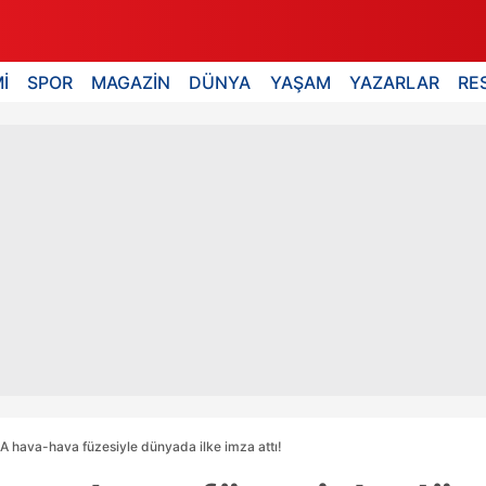
İ
SPOR
MAGAZİN
DÜNYA
YAŞAM
YAZARLAR
RE
 hava-hava füzesiyle dünyada ilke imza attı!