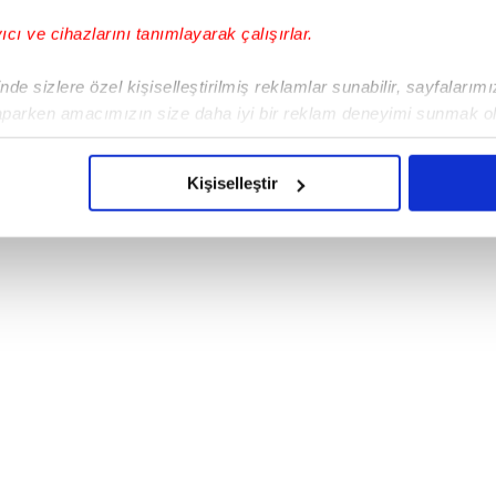
Bayraktar:
Hava-hava görev zincirinin
yıcı ve cihazlarını tanımlayarak çalışırlar.
mamladık.
de sizlere özel kişiselleştirilmiş reklamlar sunabilir, sayfalarım
aparken amacımızın size daha iyi bir reklam deneyimi sunmak ol
imizden gelen çabayı gösterdiğimizi ve bu noktada, reklamların ma
olduğunu sizlere hatırlatmak isteriz.
Kişiselleştir
çerezlere izin vermedikleri takdirde, kullanıcılara hedefli reklaml
abilmek için İnternet Sitemizde kendimize ve üçüncü kişilere ait 
isel verileriniz işlenmekte olup gerekli olan çerezler bilgi toplum
 çerezler, sitemizin daha işlevsel kılınması ve kişiselleştirilmes
 yapılması, amaçlarıyla sınırlı olarak açık rızanız dahilinde kulla
aşağıda yer alan panel vasıtasıyla belirleyebilirsiniz. Çerezlere iliş
lgilendirme Metnimizi
ziyaret edebilirsiniz.
Korunması Kanunu uyarınca hazırlanmış Aydınlatma Metnimizi okum