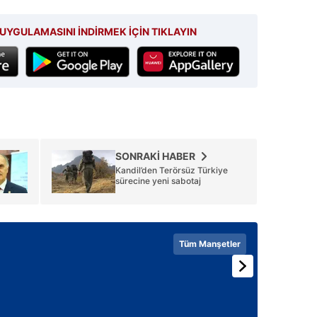
UYGULAMASINI İNDİRMEK İÇİN TIKLAYIN
SONRAKİ HABER
Kandil’den Terörsüz Türkiye
sürecine yeni sabotaj
Tüm Manşetler