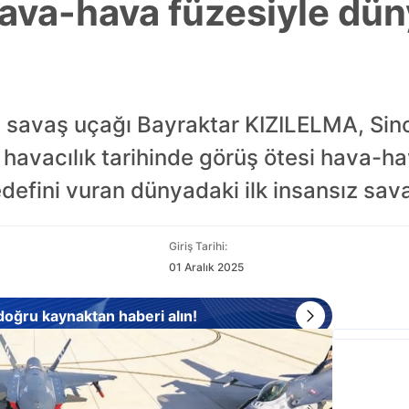
va-hava füzesiyle dün
ız savaş uçağı Bayraktar KIZILELMA, Sin
e havacılık tarihinde görüş ötesi hava-h
edefini vuran dünyadaki ilk insansız sava
Giriş Tarihi:
01 Aralık 2025
 doğru kaynaktan haberi alın!