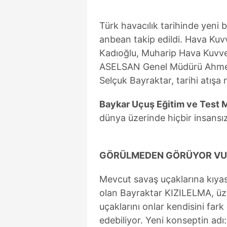
mevzuata uygun olarak kullanılan
Türk havacılık tarihinde yeni 
anbean takip edildi. Hava Kuv
Kadıoğlu, Muharip Hava Kuvve
ASELSAN Genel Müdürü Ahmet
Selçuk Bayraktar, tarihi atışa 
Baykar Uçuş Eğitim ve Test Me
dünya üzerinde hiçbir insansız
GÖRÜLMEDEN GÖRÜYOR V
Mevcut savaş uçaklarına kıyas
olan Bayraktar KIZILELMA, üz
uçaklarını onlar kendisini fa
edebiliyor. Yeni konseptin ad