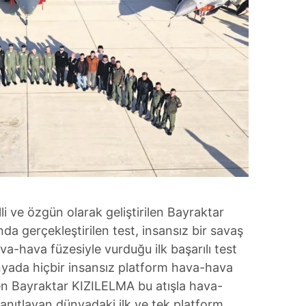
i ve özgün olarak geliştirilen Bayraktar
da gerçekleştirilen test, insansız bir savaş
va-hava füzesiyle vurduğu ilk başarılı test
nyada hiçbir insansız platform hava-hava
en Bayraktar KIZILELMA bu atışla hava-
nıtlayan dünyadaki ilk ve tek platform