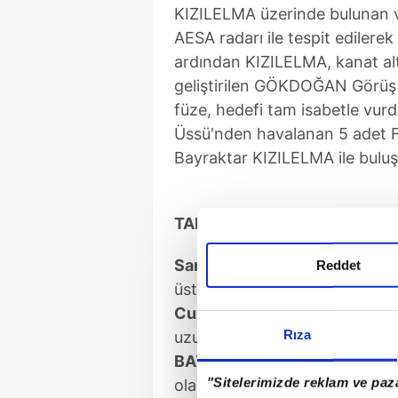
KIZILELMA üzerinde bulunan
AESA radarı ile tespit edilerek
ardından KIZILELMA, kanat alt
geliştirilen GÖKDOĞAN Görüş Ö
füze, hedefi tam isabetle vurd
Üssü'nden havalanan 5 adet F
Bayraktar KIZILELMA ile buluştu
TARİH YAZILIYOR
Sanayi ve Teknoloji Bakanı Fa
Reddet
üstünlüğü kurallarını yeniden 
Cumhurbaşkanlığı Savunma S
Rıza
uzun vadeli havacılık vizyonun
BAYKAR Yönetim Kurulu Başk
"Sitelerimizde reklam ve paza
olarak şükranlarımı sunuyoru