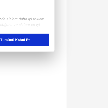
ızda sizlere daha iyi reklam
duğunu ve sizlere en iyi
liyetlerimizi karşılamak
Tümünü Kabul Et
ar gösterilmeyecektir."
çerezler kullanılmaktadır. Bu
u hizmetlerinin sunulması
i ve sizlere yönelik
nılacaktır.
kin detaylı bilgi için Ayarlar
ak ve sitemizde ilgili