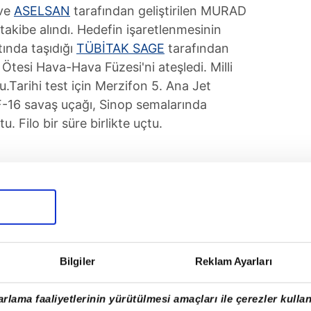
 ve
ASELSAN
tarafından geliştirilen MURAD
 takibe alındı. Hedefin işaretlenmesinin
ında taşıdığı
TÜBİTAK SAGE
tarafından
tesi Hava-Hava Füzesi'ni ateşledi. Milli
u.Tarihi test için Merzifon 5. Ana Jet
-16 savaş uçağı, Sinop semalarında
. Filo bir süre birlikte uçtu.
tih Kacır:
Teknoloji kapasitemiz, hava
yazıyor.
anayii Başkanı Haluk Görgün:
Türkiye'nin
Bilgiler
Reklam Ayarları
un ifadesi
anı Selçuk:
Bu milletin bir mühendis evladı
rlama faaliyetlerinin yürütülmesi amaçları ile çerezler kullan
m.