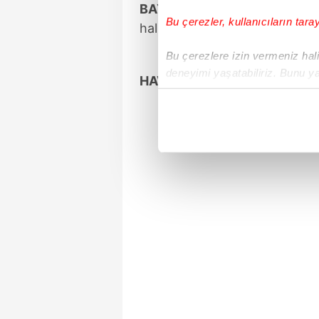
BAYKAR Genel Müdürü Haluk 
Bu çerezler, kullanıcıların tara
halkalarını milli imkanlarla ta
Bu çerezlere izin vermeniz halin
deneyimi yaşatabiliriz. Bunu y
HAVADA KURALLAR DEĞIŞTİ
içerikleri sunabilmek adına el
noktasında tek gelir kalemimiz 
Her halükârda, kullanıcılar, bu 
Sizlere daha iyi bir hizmet sun
çerezler vasıtasıyla çeşitli kiş
amacıyla kullanılmaktadır. Diğer
reklam/pazarlama faaliyetlerinin
Çerezlere ilişkin tercihlerinizi 
butonuna tıklayabilir,
Çerez Bi
6698 sayılı Kişisel Verilerin 