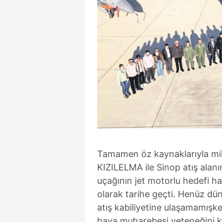
Tamamen öz kaynaklarıyla mill
KIZILELMA ile Sinop atış alanın
uçağının jet motorlu hedefi ha
olarak tarihe geçti. Henüz dü
atış kabiliyetine ulaşamamışk
hava muharebesi yeteneğini ka