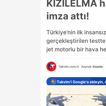
KIZILELMA ha
imza attı!
Türkiye’nin ilk insans
gerçekleştirilen testt
jet motorlu bir hava h
Takvim.com.tr
Kaynak
Gazete
Takvim'i Google'a ekleyin,