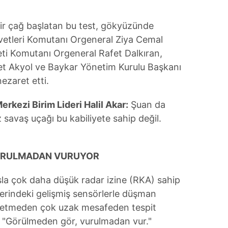
 çerezlerle ilgili bilgi almak için lütfen
tıklayınız
.
bir çağ başlatan bu test, gökyüzünde
vetleri Komutanı Orgeneral Ziya Cemal
ti Komutanı Orgeneral Rafet Dalkıran,
 Akyol ve Baykar Yönetim Kurulu Başkanı
nezaret etti.
rkezi Birim Lideri Halil Akar:
Şuan da
 savaş uçağı bu kabiliyete sahip değil.
URULMADAN VURUYOR
la çok daha düşük radar izine (RKA) sahip
erindeki gelişmiş sensörlerle düşman
rk etmeden çok uzak mesafeden tespit
ı: "Görülmeden gör, vurulmadan vur."