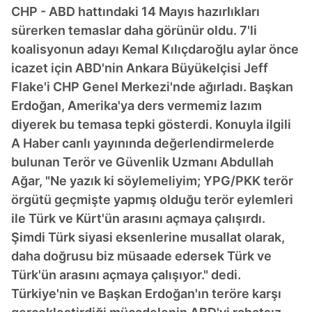
CHP - ABD hattındaki 14 Mayıs hazırlıkları
sürerken temaslar daha görünür oldu. 7'li
koalisyonun adayı Kemal Kılıçdaroğlu aylar önce
icazet için ABD'nin Ankara Büyükelçisi Jeff
Flake'i CHP Genel Merkezi'nde ağırladı. Başkan
Erdoğan, Amerika'ya ders vermemiz lazım
diyerek bu temasa tepki gösterdi. Konuyla ilgili
A Haber canlı yayınında değerlendirmelerde
bulunan Terör ve Güvenlik Uzmanı Abdullah
Ağar, "Ne yazık ki söylemeliyim; YPG/PKK terör
örgütü geçmişte yapmış olduğu terör eylemleri
ile Türk ve Kürt'ün arasını açmaya çalışırdı.
Şimdi Türk siyasi eksenlerine musallat olarak,
daha doğrusu biz müsaade edersek Türk ve
Türk'ün arasını açmaya çalışıyor." dedi.
Türkiye'nin ve Başkan Erdoğan'ın teröre karşı