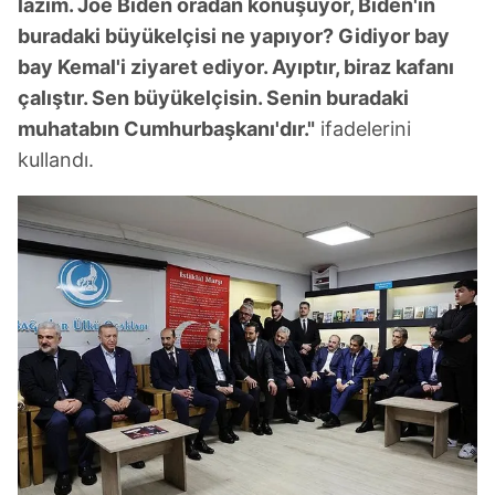
lazım. Joe Biden oradan konuşuyor, Biden'ın
buradaki büyükelçisi ne yapıyor? Gidiyor bay
bay Kemal'i ziyaret ediyor. Ayıptır, biraz kafanı
çalıştır. Sen büyükelçisin. Senin buradaki
muhatabın Cumhurbaşkanı'dır."
ifadelerini
kullandı.