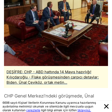
DEŞİFRE: CHP - ABD hattında 14 Mayıs hazırlığı!
Kılıçdaroğlu - Flake görüşmesinden çarpıcı detaylar:
Biden, Ünal Çeviköz, ortak metin...
CHP Genel Merkezi'ndeki görüşmede, Ünal
Çeviköz de hazır bulundu.
6698 sayılı Kişisel Verilerin Korunması Kanunu uyarınca hazırlanmış
aydınlatma metnimizi okumak ve sitemizde ilgili mevzuata uygun
olarak kullanılan
çerezlerle
ilgili bilgi almak için lütfen
tıklayınız.