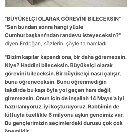
"BÜYÜKELÇİ OLARAK GÖREVİNİ BİLECEKSİN"
"Sen bundan sonra hangi yüzle
Cumhurbaşkanı'ndan randevu isteyeceksin?"
diyen Erdoğan, sözlerini şöyle tamamladı:
"Bizim kapılar kapandı ona, bir daha göremezsin.
Niye? Haddini bileceksin. Büyükelçi olarak
görevini bileceksin. Bir büyükelçi nasıl çalışır,
bunu öğreneceksin. Bunu öğrenmediğin
takdirde bu kapı öyle yol geçen hanı değil,
giremezsin. Onun için de inşallah 14 Mayıs'a iyi
hazırlanıyoruz, iyi koşturuyoruz. Rabbimin de
lütfuyla özellikle 6 milyonu aşkın gencimiz var.
Bu gençlerimizin seçimlerdeki duruşu çok çok
önemlidir."