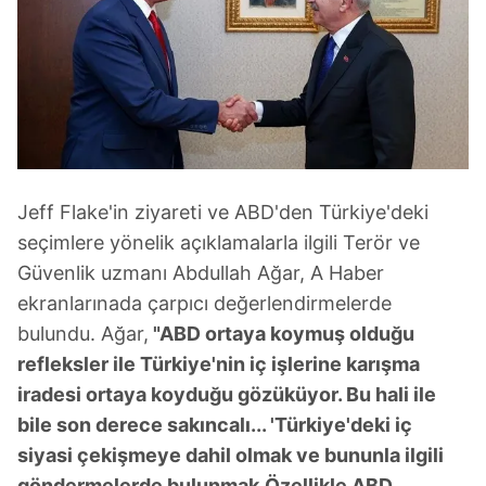
Jeff Flake'in ziyareti ve ABD'den Türkiye'deki
seçimlere yönelik açıklamalarla ilgili Terör ve
Güvenlik uzmanı Abdullah Ağar, A Haber
ekranlarınada çarpıcı değerlendirmelerde
bulundu. Ağar,
"ABD ortaya koymuş olduğu
refleksler ile Türkiye'nin iç işlerine karışma
iradesi ortaya koyduğu gözüküyor. Bu hali ile
bile son derece sakıncalı... 'Türkiye'deki iç
siyasi çekişmeye dahil olmak ve bununla ilgili
göndermelerde bulunmak.Özellikle ABD