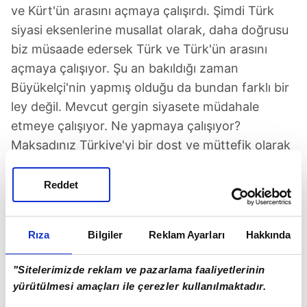
ve Kürt'ün arasını açmaya çalışırdı. Şimdi Türk
siyasi eksenlerine musallat olarak, daha doğrusu
biz müsaade edersek Türk ve Türk'ün arasını
açmaya çalışıyor. Şu an bakıldığı zaman
Büyükelçi'nin yapmış olduğu da bundan farklı bir
ley değil. Mevcut gergin siyasete müdahale
etmeye çalışıyor. Ne yapmaya çalışıyor?
Maksadınız Türkiye'yi bir dost ve müttefik olarak
görmek mi yoksa Türkiye'yi güdülebilen bir proxy
devlet haline dönüştürmek mi?
Reddet
Zaten gerilim bundan kaynaklanıyor. Türkiye'nin
Batı'dan kopmak gibi bir niyeti yok. Ne Millet
Rıza
Bilgiler
Reklam Ayarları
Hakkında
İttifakı'nda böyle bir yaklaşım var ne Cumhur
"Sitelerimizde reklam ve pazarlama faaliyetlerinin
İttifakı'nda böyle bir yaklaşım var. Ama bu şekilde
yürütülmesi amaçları ile çerezler kullanılmaktadır.
Türkiye'nin onurlu bir işbirliği arayışı var.