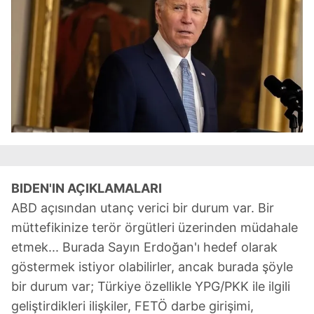
kullanılmaktadır. Bu çerezler vasıtasıyla çeşitli kişisel
verileriniz işlenmekte olup gerekli olan çerezler bilgi
toplumu hizmetlerinin sunulması amacıyla
kullanılmaktadır. Diğer çerezler, sitemizin daha işlevsel
kılınması ve kişiselleştirilmesi ve sizlere yönelik
reklam/pazarlama faaliyetlerinin yapılması, amaçlarıyla
sınırlı olarak açık rızanız dahilinde kullanılacaktır.
Çerezlere ilişkin tercihlerinizi aşağıda yer alan panel
vasıtasıyla belirleyebilirsiniz. Çerezlere ilişkin detaylı bilgi
için Ayarlar butonuna tıklayabilir,
Çerez Bilgilendirme
Metnimizi
ziyaret edebilirsiniz.
BIDEN'IN AÇIKLAMALARI
ABD açısından utanç verici bir durum var. Bir
6698 sayılı Kişisel Verilerin Korunması Kanunu uyarınca
müttefikinize terör örgütleri üzerinden müdahale
hazırlanmış Aydınlatma Metnimizi okumak ve sitemizde
etmek... Burada Sayın Erdoğan'ı hedef olarak
ilgili mevzuata uygun olarak kullanılan çerezlerle ilgili bilgi
göstermek istiyor olabilirler, ancak burada şöyle
almak için lütfen
tıklayınız
.
bir durum var; Türkiye özellikle YPG/PKK ile ilgili
geliştirdikleri ilişkiler, FETÖ darbe girişimi,