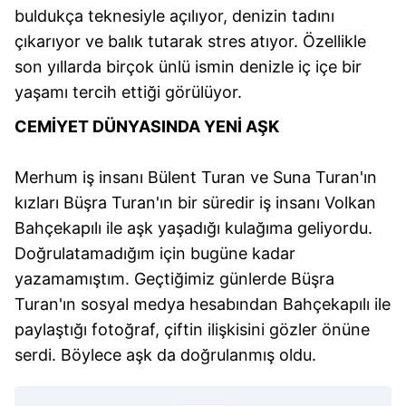
toplumu hizmetlerinin sunulması amacıyla
buldukça teknesiyle açılıyor, denizin tadını
kullanılmaktadır. Diğer çerezler, sitemizin daha işlevsel
çıkarıyor ve balık tutarak stres atıyor. Özellikle
kılınması ve kişiselleştirilmesi ve sizlere yönelik
son yıllarda birçok ünlü ismin denizle iç içe bir
reklam/pazarlama faaliyetlerinin yapılması, amaçlarıyla
yaşamı tercih ettiği görülüyor.
sınırlı olarak açık rızanız dahilinde kullanılacaktır.
CEMİYET
DÜNYASINDA
YENİ AŞK
Çerezlere ilişkin tercihlerinizi aşağıda yer alan panel
vasıtasıyla belirleyebilirsiniz. Çerezlere ilişkin detaylı bilgi
Merhum iş insanı Bülent Turan ve Suna Turan'ın
için Ayarlar butonuna tıklayabilir,
Çerez Bilgilendirme
kızları Büşra Turan'ın bir süredir iş insanı Volkan
Metnimizi
ziyaret edebilirsiniz.
Bahçekapılı ile aşk yaşadığı kulağıma geliyordu.
6698 sayılı Kişisel Verilerin Korunması Kanunu uyarınca
Doğrulatamadığım için bugüne kadar
hazırlanmış Aydınlatma Metnimizi okumak ve sitemizde
yazamamıştım. Geçtiğimiz günlerde Büşra
ilgili mevzuata uygun olarak kullanılan çerezlerle ilgili bilgi
Turan'ın sosyal medya hesabından Bahçekapılı ile
almak için lütfen
tıklayınız
.
paylaştığı fotoğraf, çiftin ilişkisini gözler önüne
serdi. Böylece aşk da doğrulanmış oldu.