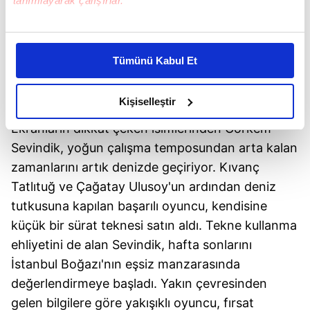
tanımlayarak çalışırlar.
Bu çerezlere izin vermeniz halinde sizlere özel
kişiselleştirilmiş reklamlar sunabilir, sayfalarımızda sizlere
Tümünü Kabul Et
daha iyi reklam deneyimi yaşatabiliriz. Bunu yaparken
amacımızın size daha iyi bir reklam deneyimi sunmak
"GÖRKEM"Lİ KAPTAN
olduğunu ve sizlere en iyi içerikleri sunabilmek adına
Kişiselleştir
elimizden gelen çabayı gösterdiğimizi ve bu noktada,
Ekranların dikkat çeken isimlerinden Görkem
reklamların maliyetlerimizi karşılamak noktasında tek gelir
Sevindik, yoğun çalışma temposundan arta kalan
kalemimiz olduğunu sizlere hatırlatmak isteriz.
zamanlarını artık denizde geçiriyor. Kıvanç
Her halükârda, kullanıcılar, bu çerezlere izin vermedikleri
Tatlıtuğ ve Çağatay Ulusoy'un ardından deniz
takdirde, kullanıcılara hedefli reklamlar
tutkusuna kapılan başarılı oyuncu, kendisine
gösterilmeyecektir."
küçük bir sürat teknesi satın aldı. Tekne kullanma
ehliyetini de alan Sevindik, hafta sonlarını
Sizlere daha iyi bir hizmet sunabilmek için İnternet
İstanbul Boğazı'nın eşsiz manzarasında
Sitemizde kendimize ve üçüncü kişilere ait çerezler
değerlendirmeye başladı. Yakın çevresinden
kullanılmaktadır. Bu çerezler vasıtasıyla çeşitli kişisel
verileriniz işlenmekte olup gerekli olan çerezler bilgi
gelen bilgilere göre yakışıklı oyuncu, fırsat