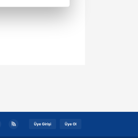
ar gösterilmeyecektir."
çerezler kullanılmaktadır. Bu
u hizmetlerinin sunulması
i ve sizlere yönelik
nılacaktır.
kin detaylı bilgi için Ayarlar
ak ve sitemizde ilgili
Üye Girişi
Üye Ol