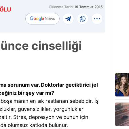
Eklenme Tarihi
19 Temmuz 2015
ĞLU
nce cinselliği
lma sorunum var. Doktorlar geciktirici jel
eğiniz bir şey var mı?
n boşalmanın en sık rastlanan sebebidir. İş
uzluklar, güvensizlikler, yorgunluklar
 azaltır. Stres, depresyon ve bunun için
arda olumsuz katkıda bulunur.