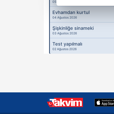
Her halükârda, kullanıcılar, bu 
05 Ağustos 2026
Evhamdan kurtul
Sizlere daha iyi bir hizmet sun
04 Ağustos 2026
çerezler vasıtasıyla çeşitli kiş
amacıyla kullanılmaktadır. Diğer
Şişkinliğe sinameki
reklam/pazarlama faaliyetlerinin
03 Ağustos 2026
Test yapılmalı
Çerezlere ilişkin tercihlerinizi 
02 Ağustos 2026
butonuna tıklayabilir,
Çerez Bi
6698 sayılı Kişisel Verilerin 
mevzuata uygun olarak kullanılan