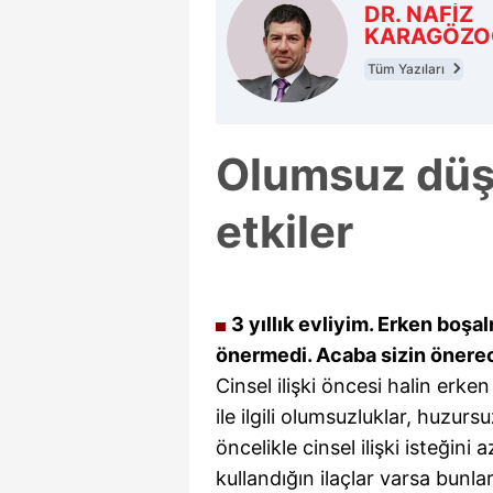
DR. NAFİZ
KARAGÖZO
Tüm Yazıları
Olumsuz düşü
etkiler
3 yıllık evliyim. Erken boşa
önermedi. Acaba sizin önerec
Cinsel ilişki öncesi halin erke
ile ilgili olumsuzluklar, huzurs
öncelikle cinsel ilişki isteğini
kullandığın ilaçlar varsa bunl