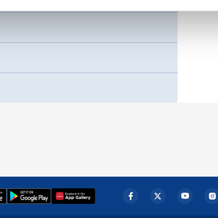
çerezlere izin vermedikleri takdirde, kullanıcılara hedefli reklaml
abilmek için İnternet Sitemizde kendimize ve üçüncü kişilere ait 
isel verileriniz işlenmekte olup gerekli olan çerezler bilgi toplum
 çerezler, sitemizin daha işlevsel kılınması ve kişiselleştirilmes
 yapılması, amaçlarıyla sınırlı olarak açık rızanız dahilinde kulla
aşağıda yer alan panel vasıtasıyla belirleyebilirsiniz. Çerezlere iliş
lgilendirme Metnimizi
ziyaret edebilirsiniz.
Korunması Kanunu uyarınca hazırlanmış Aydınlatma Metnimizi okum
 çerezlerle ilgili bilgi almak için lütfen
tıklayınız
.