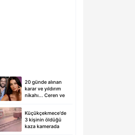
20 günde alınan
karar ve yıldırım
nikahı... Ceren ve
Emir
Benderlioğlu'ndan
Küçükçekmece'de
16 yıl sonra gelen
3 kişinin öldüğü
itiraf
kaza kamerada