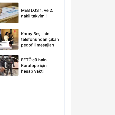
MEB LGS 1. ve 2.
nakil takvimi!
Koray Beşli'nin
telefonundan çıkan
pedofili mesajları
FETÖ'cü hain
Karatepe için
hesap vakti