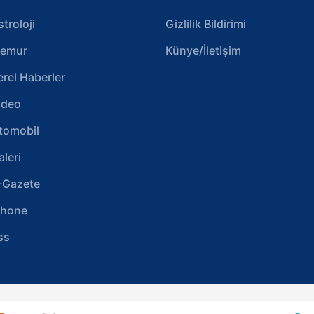
stroloji
Gizlilik Bildirimi
emur
Künye/İletişim
erel Haberler
ideo
tomobil
aleri
-Gazete
phone
ss