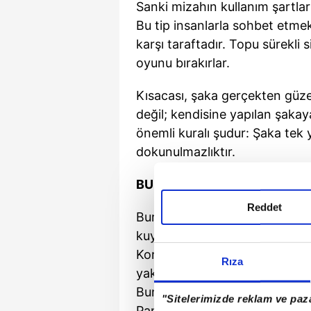
Sanki mizahın kullanım şartları
Bu tip insanlarla sohbet etm
karşı taraftadır. Topu sürekli 
oyunu bırakırlar.
Kısacası, şaka gerçekten güze
değil; kendisine yapılan şaka
önemli kuralı şudur: Şaka tek y
dokunulmazlıktır.
BUNU
BİLİYOR MUYDUN?
Reddet
Bursa'da kar maskeli bir soygu
kuyumcuyu tehdit ediyor ve al
Korkan kuyumcu altınları dol
Rıza
yaklaşınca kuyumcu silahın pl
Bunun üzerine çantayı bırakı
"Sitelerimizde reklam ve paza
Panikleyen soyguncu kaçıp kur