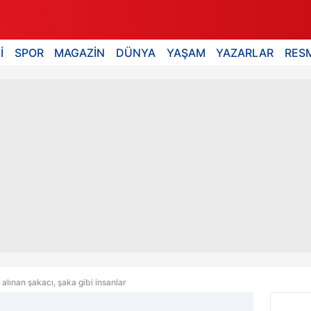
İ
SPOR
MAGAZİN
DÜNYA
YAŞAM
YAZARLAR
RESM
alınan şakacı, şaka gibi insanlar