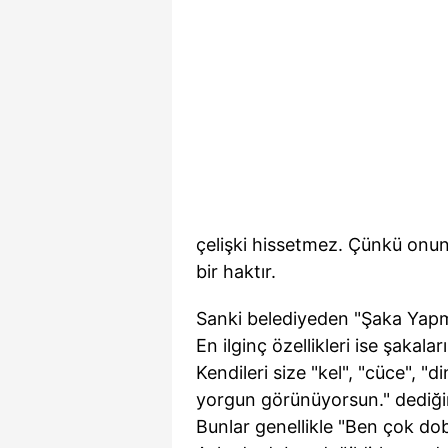
çelişki hissetmez. Çünkü onun
bir haktır.
Sanki belediyeden "Şaka Yapma
En ilginç özellikleri ise şakala
Kendileri size "kel", "cüce", "d
yorgun görünüyorsun." dediğini
Bunlar genellikle "Ben çok dob