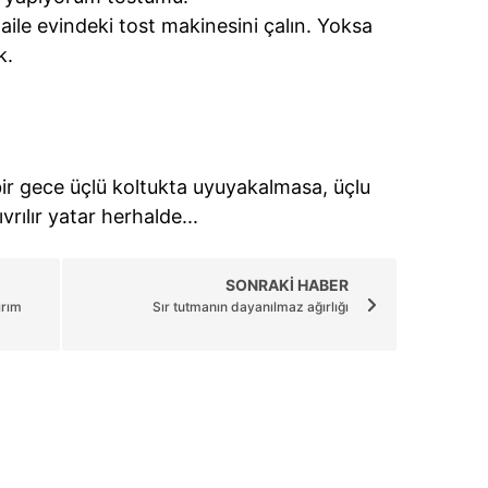
 çerezlerle ilgili bilgi almak için lütfen
tıklayınız
.
ile evindeki tost makinesini çalın. Yoksa
k.
r gece üçlü koltukta uyuyakalmasa, üçlu
rılır yatar herhalde...
SONRAKİ HABER
ırım
Sır tutmanın dayanılmaz ağırlığı