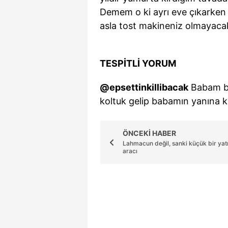
mevzuata uygun olarak kullanılan
Demem o ki ayrı eve çıkarken a
asla tost makineniz olmayaca
TESPİTLİ
YORUM
@epsettinkillibacak
Babam bi
koltuk gelip babamın yanına kıv
ÖNCEKİ HABER
Lahmacun değil, sanki küçük bir yat
aracı