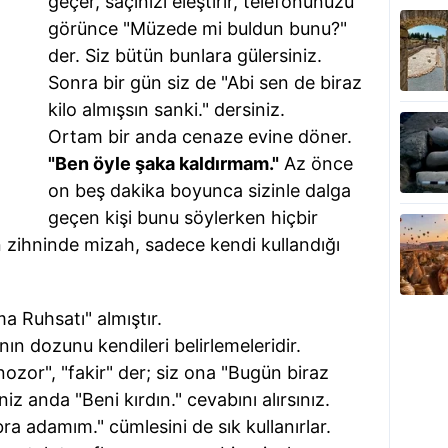
geçer, saçınızı eleştirir, telefonunuzu
görünce "Müzede mi buldun bunu?"
der. Siz bütün bunlara gülersiniz.
Sonra bir gün siz de "Abi sen de biraz
kilo almışsın sanki." dersiniz.
Ortam bir anda cenaze evine döner.
"Ben öyle şaka kaldırmam."
Az önce
on beş dakika boyunca sizinle dalga
geçen kişi bunu söylerken hiçbir
 zihninde mizah, sadece kendi kullandığı
 Ruhsatı" almıştır.
rının dozunu kendileri belirlemeleridir.
inozor", "fakir" der; siz ona "Bugün biraz
z anda "Beni kırdın." cevabını alırsınız.
ra adamım." cümlesini de sık kullanırlar.