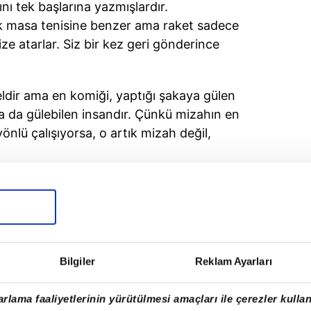
nı tek başlarına yazmışlardır.
ek masa tenisine benzer ama raket sadece
size atarlar. Siz bir kez geri gönderince
ldir ama en komiği, yaptığı şakaya gülen
ya da gülebilen insandır. Çünkü mizahın en
önlü çalışıyorsa, o artık mizah değil,
ncu, kuyumcuya girip elindeki silahla
tınları çantaya doldurmasını söylüyor.
durmaya başlıyor ancak soyguncu tezgaha
Bilgiler
Reklam Ayarları
astik oyuncak olduğunu fark ediyor.
p soyguncuya dayak atmaya başlıyor.
rlama faaliyetlerinin yürütülmesi amaçları ile çerezler kullan
tuluyor ama trajikomik anlar güvenlik