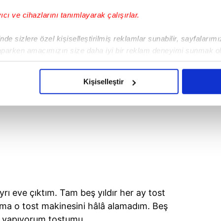
sıyor.
yıcı ve cihazlarını tanımlayarak çalışırlar.
de sizlere özel kişiselleştirilmiş reklamlar sunabilir, sayfalarım
aparken amacımızın size daha iyi bir reklam deneyimi sunmak ol
imizden gelen çabayı gösterdiğimizi ve bu noktada, reklamların ma
olduğunu sizlere hatırlatmak isteriz.
Kişiselleştir
çerezlere izin vermedikleri takdirde, kullanıcılara hedefli reklaml
abilmek için İnternet Sitemizde kendimize ve üçüncü kişilere ait 
isel verileriniz işlenmekte olup gerekli olan çerezler bilgi toplum
 çerezler, sitemizin daha işlevsel kılınması ve kişiselleştirilmes
 yapılması, amaçlarıyla sınırlı olarak açık rızanız dahilinde kulla
aşağıda yer alan panel vasıtasıyla belirleyebilirsiniz. Çerezlere iliş
yrı eve çıktım. Tam beş yıldır her ay tost
lgilendirme Metnimizi
ziyaret edebilirsiniz.
ma o tost makinesini hâlâ alamadım. Beş
Korunması Kanunu uyarınca hazırlanmış Aydınlatma Metnimizi okum
a yapıyorum tostumu.