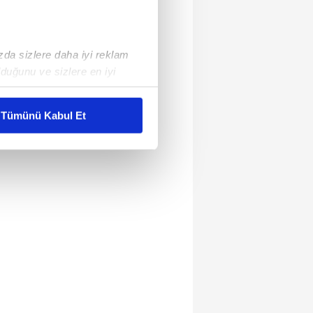
ızda sizlere daha iyi reklam
duğunu ve sizlere en iyi
liyetlerimizi karşılamak
Tümünü Kabul Et
ar gösterilmeyecektir."
çerezler kullanılmaktadır. Bu
u hizmetlerinin sunulması
i ve sizlere yönelik
nılacaktır.
kin detaylı bilgi için Ayarlar
ak ve sitemizde ilgili