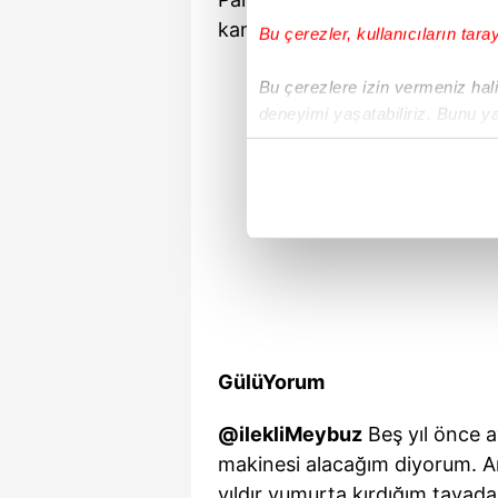
kamerasına saniye saniye yan
Bu çerezler, kullanıcıların tara
Bu çerezlere izin vermeniz halin
deneyimi yaşatabiliriz. Bunu y
içerikleri sunabilmek adına el
noktasında tek gelir kalemimiz 
Her halükârda, kullanıcılar, bu 
Sizlere daha iyi bir hizmet sun
çerezler vasıtasıyla çeşitli kiş
amacıyla kullanılmaktadır. Diğer
reklam/pazarlama faaliyetlerinin
GülüYorum
Çerezlere ilişkin tercihlerinizi 
@ilekliMeybuz
Beş yıl önce a
butonuna tıklayabilir,
Çerez Bi
makinesi alacağım diyorum. A
6698 sayılı Kişisel Verilerin 
yıldır yumurta kırdığım tavad