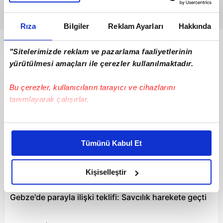
Rıza
Bilgiler
Reklam Ayarları
Hakkında
Bunlar da Var
"Sitelerimizde reklam ve pazarlama faaliyetlerinin
yürütülmesi amaçları ile çerezler kullanılmaktadır.
Bu çerezler, kullanıcıların tarayıcı ve cihazlarını
tanımlayarak çalışırlar.
Bu çerezlere izin vermeniz halinde sizlere özel
kişiselleştirilmiş reklamlar sunabilir, sayfalarımızda sizlere
Tümünü Kabul Et
daha iyi reklam deneyimi yaşatabiliriz. Bunu yaparken
amacımızın size daha iyi bir reklam deneyimi sunmak
olduğunu ve sizlere en iyi içerikleri sunabilmek adına
Kişiselleştir
00:12
elimizden gelen çabayı gösterdiğimizi ve bu noktada,
reklamların maliyetlerimizi karşılamak noktasında tek gelir
Gebze'de parayla ilişki teklifi: Savcılık harekete geçti
kalemimiz olduğunu sizlere hatırlatmak isteriz.