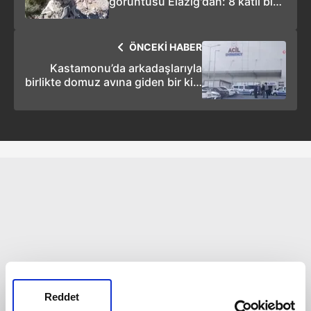
görüntüsü Elazığ'dan: 8 katlı bina
yıkıldı, çatısı tek kolon üzerinde
kaldı
ÖNCEKİ HABER
Kastamonu’da arkadaşlarıyla
birlikte domuz avına giden bir kişi
arkadaşını vurdu
Reddet