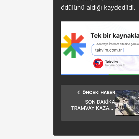
ödülünü aldığı kaydedildi.
ÖNCEKİ HABER
SON DAKİKA
TRAMVAY KAZASI:
Fındıklı durağında
İETT otobüsü
tramvaya çarptı