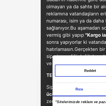
olmayan ya da sahte bir alı
reklamına vatandaşların er
numarası, isim ya da daha f
sağlanıyor.Bu aşamadan so
vermiş gibi yapıp
"Kargo ia
sonra yapıyorlar ki vatanda
hatırlamasın.Gerçekten bir
sipariş verdiği değil de çok
ve beden gönderilerek iade
Reddet
TEZGAHA YASAL ZEMİN
Sipariş sırasında vatanda
Rıza
ücreti size aittir"
yazılı bir
zemin hazırlanıyor.Şebeked
"Sitelerimizde reklam ve paza