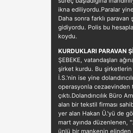
süreç başladığına inandırı
mevzuata uygun olarak kullanılan
ikna ediliyordu.Paralar yin
Daha sonra farklı paravan şi
gidiyordu. Polis bu hesaplar
koydu.
KURDUKLARI PARAVAN Ş
ŞEBEKE, vatandaşları ağın
şirket kurdu. Bu şirketleri
İ.S.'nin ise yine dolandırı
operasyonla cezaevinden te
çıktı.Dolandırıcılık Büro Am
alan bir tekstil firması sah
yer alan Hakan Ü.'yü de gö
mart ayında düzenlenen, "2
ünlü bir mankenin elinden "Y