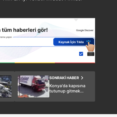
SONRAKİ HABER
Konya'da kapısına
tutunup gitmek
istediği kamyonun
altında kaldı!