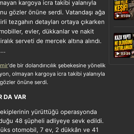
ayan kargoya icra takibi yalanıyla
unu gözler önüne serdi. Vatandaşı ağa
01:09
rli tezgahın detayları ortaya çıkarken
obiller, evler, dükkanlar ve nakit
ralık serveti de mercek altına alındı.
...
02:25
zmir
'de bir dolandırıcılık şebekesine yönelik
on, olmayan kargoya icra takibi yalanıyla
 gözler önüne serdi.
 DA VAR
i ekiplerinin yürüttüğü operasyonda
lduğu 48 şüpheli adliyeye sevk edildi.
 lüks otomobil, 7 ev, 2 dükkân ve 41