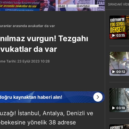
SIRADAKİ VİD
uranlar arasında avukatlar da var
03:15
anılmaz vurgun! Tezgahı
vukatlar da var
me Tarihi: 23 Eylül 2023 10:28
00:12
 doğru kaynaktan haberi alın!
03:18
zağı! İstanbul, Antalya, Denizli ve
 şebekesine yönelik 38 adrese