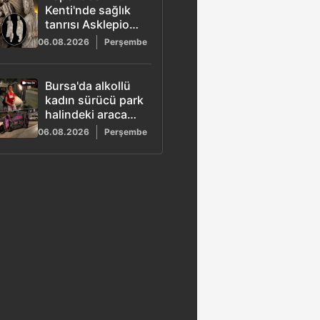
Kenti'nde sağlık
tanrısı Asklepios
ve oğlunun
06.08.2026
Perşembe
heykeli bulundu
Bursa'da alkollü
kadın sürücü park
halindeki araca
çarptı: Sürücünün
06.08.2026
Perşembe
rahat tavırları
şaşkınlık yarattı