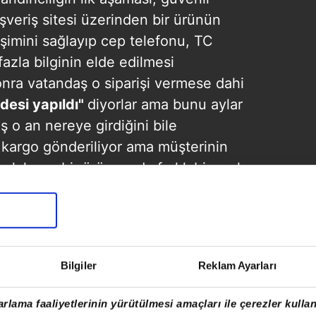
şveriş sitesi üzerinden bir ürünün
işimini sağlayıp cep telefonu, TC
azla bilginin elde edilmesi
nra vatandaş o siparişi vermese dahi
desi yapıldı"
diyorlar ama bunu aylar
ş o an nereye girdiğini bile
 kargo gönderiliyor ama müşterinin
 alakasız bir ürün ya da farklı bir renk
 sağlanıyor.
şa fark edemeyeceği şekilde
"İade
Bilgiler
Reklam Ayarları
 kutucuk işaretlettirilerek tezgâha yasal
eki avukatlar ya sahte olarak ya da
rlama faaliyetlerinin yürütülmesi amaçları ile çerezler kullan