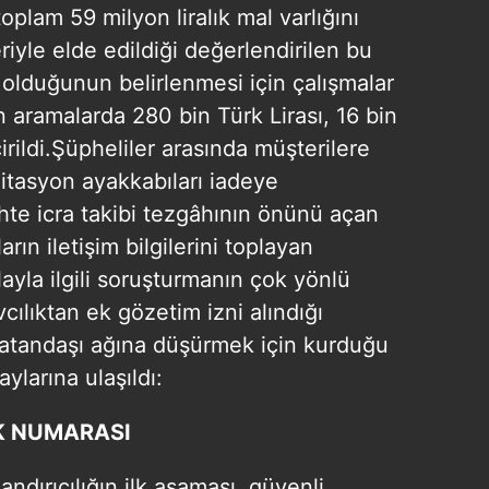
plam 59 milyon liralık mal varlığını
riyle elde edildiği değerlendirilen bu
 olduğunun belirlenmesi için çalışmalar
 aramalarda 280 bin Türk Lirası, 16 bin
rildi.Şüpheliler arasında müşterilere
mitasyon ayakkabıları iadeye
te icra takibi tezgâhının önünü açan
rın iletişim bilgilerini toplayan
ayla ilgili soruşturmanın çok yönlü
cılıktan ek gözetim izni alındığı
n vatandaşı ağına düşürmek için kurduğu
larına ulaşıldı:
K NUMARASI
ndırıcılığın ilk aşaması, güvenli