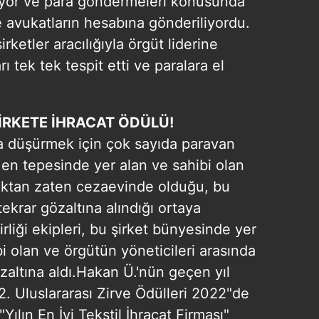
lıyor ve para göndermeleri konusunda
 çerezlerle ilgili bilgi almak için lütfen
tıklayınız
.
e avukatların hesabına gönderiliyordu.
rketler aracılığıyla örgüt liderine
ı tek tek tespit etti ve paralara el
İRKETE İHRACAT ÖDÜLÜ!
a düşürmek için çok sayıda paravan
n en tepesinde yer alan ve sahibi olan
cılıktan zaten cezaevinde olduğu, bu
krar gözaltına alındığı ortaya
irliği ekipleri, bu şirket bünyesinde yer
ibi olan ve örgütün yöneticileri arasında
zaltına aldı.Hakan Ü.'nün geçen yıl
. Uluslararası Zirve Ödülleri 2022"de
ılın En İyi Tekstil İhracat Firması"