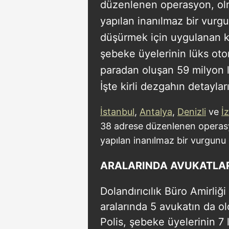
düzenlenen operasyon, olm
yapılan inanılmaz bir vurg
düşürmek için uygulanan ki
şebeke üyelerinin lüks otom
paradan oluşan 59 milyon li
İşte kirli dezgahın detayları
İstanbul
,
Antalya
,
Denizli
ve
İ
38 adrese düzenlenen operasy
yapılan inanılmaz bir vurgunu
ARALARINDA AVUKATLAR
Dolandırıcılık Büro Amirliğ
aralarında 5 avukatın da o
Polis, şebeke üyelerinin 7