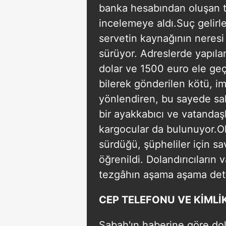
banka hesabından oluşan to
incelemeye aldı.Suç gelirle
servetin kaynağının neresi
sürüyor. Adreslerde yapılan
dolar ve 1500 euro ele geçi
bilerek gönderilen kötü, i
yönlendiren, bu sayede sah
bir ayakkabıcı ve vatandaşla
kargocular da bulunuyor.Ol
sürdüğü, şüpheliler için sav
öğrenildi. Dolandırıcıları
tezgâhın aşama aşama detay
CEP TELEFONU VE KİMLİ
Sabah'ın haberine göre dola