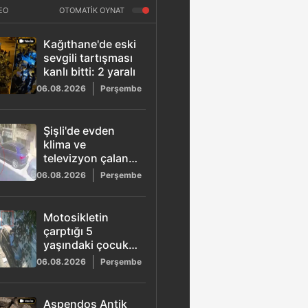
EO
OTOMATİK OYNAT
Kağıthane'de eski
sevgili tartışması
kanlı bitti: 2 yaralı
06.08.2026
Perşembe
Şişli'de evden
klima ve
televizyon çalan
şüpheli
06.08.2026
Perşembe
tutuklandı: O
anlar güvenlik
kamerasına
Motosikletin
yansıdı
çarptığı 5
yaşındaki çocuk
ağır yaralandı:
06.08.2026
Perşembe
Hayati tehlikesi
sürüyor
Aspendos Antik