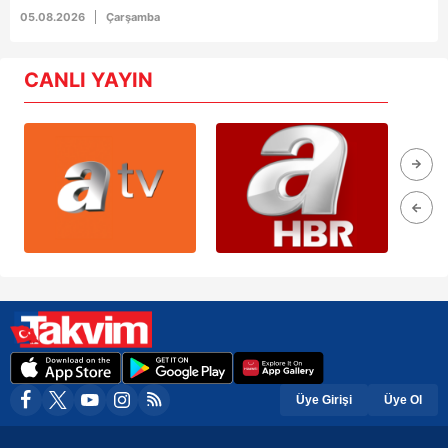
05.08.2026
Çarşamba
CANLI YAYIN
Üye Girişi
Üye Ol