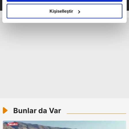
amacımızın size daha iyi bir reklam deneyimi sunmak
olduğunu ve sizlere en iyi içerikleri sunabilmek adına
Kişiselleştir
elimizden gelen çabayı gösterdiğimizi ve bu noktada,
reklamların maliyetlerimizi karşılamak noktasında tek gelir
kalemimiz olduğunu sizlere hatırlatmak isteriz.
Her halükârda, kullanıcılar, bu çerezlere izin vermedikleri
takdirde, kullanıcılara hedefli reklamlar
gösterilmeyecektir."
Sizlere daha iyi bir hizmet sunabilmek için İnternet
Sitemizde kendimize ve üçüncü kişilere ait çerezler
kullanılmaktadır. Bu çerezler vasıtasıyla çeşitli kişisel
verileriniz işlenmekte olup gerekli olan çerezler bilgi
toplumu hizmetlerinin sunulması amacıyla
kullanılmaktadır. Diğer çerezler, sitemizin daha işlevsel
Bunlar da Var
kılınması ve kişiselleştirilmesi ve sizlere yönelik
reklam/pazarlama faaliyetlerinin yapılması, amaçlarıyla
sınırlı olarak açık rızanız dahilinde kullanılacaktır.