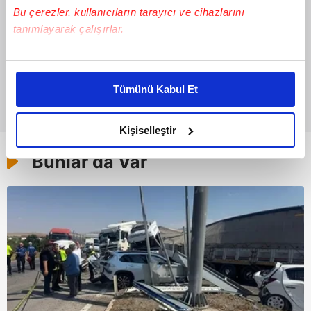
Bu çerezler, kullanıcıların tarayıcı ve cihazlarını
tanımlayarak çalışırlar.
Bu çerezlere izin vermeniz halinde sizlere özel
kişiselleştirilmiş reklamlar sunabilir, sayfalarımızda sizlere
Tümünü Kabul Et
daha iyi reklam deneyimi yaşatabiliriz. Bunu yaparken
amacımızın size daha iyi bir reklam deneyimi sunmak
olduğunu ve sizlere en iyi içerikleri sunabilmek adına
Kişiselleştir
elimizden gelen çabayı gösterdiğimizi ve bu noktada,
Bunlar da Var
reklamların maliyetlerimizi karşılamak noktasında tek gelir
kalemimiz olduğunu sizlere hatırlatmak isteriz.
Her halükârda, kullanıcılar, bu çerezlere izin vermedikleri
takdirde, kullanıcılara hedefli reklamlar
gösterilmeyecektir."
Sizlere daha iyi bir hizmet sunabilmek için İnternet
Sitemizde kendimize ve üçüncü kişilere ait çerezler