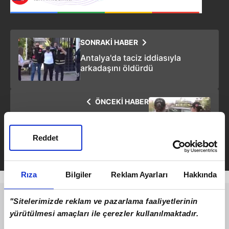
SONRAKİ HABER
Antalya'da taciz iddiasıyla
arkadaşını öldürdü
ÖNCEKİ HABER
Fatih’te arkadaş tartışması
cinayetle bitti: Oyuncu Sevil
Akdağ arkadaşı Elif Kırav’ı
Reddet
öldürdü
Rıza
Bilgiler
Reklam Ayarları
Hakkında
"Sitelerimizde reklam ve pazarlama faaliyetlerinin
yürütülmesi amaçları ile çerezler kullanılmaktadır.