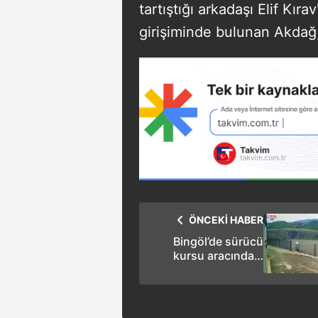
tartıştığı arkadaşı Elif Kıra
girişiminde bulunan Akdağ,
ÖNCEKİ HABER
Bingöl’de sürücü
kursu aracındaki
kaza kamerada: 2
yaralı