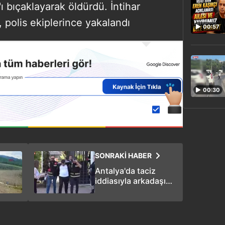
v'ı bıçaklayarak öldürdü. İntihar
 polis ekiplerince yakalandı
00:57
00:30
SONRAKİ HABER
Antalya'da taciz
iddiasıyla arkadaşını
öldürdü