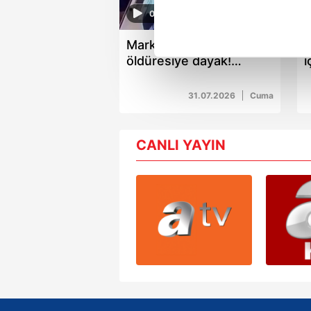
noktasında tek gelir kalemimiz 
00:57
Markette küçük çocuğa
M
Her halükârda, kullanıcılar, bu 
öldüresiye dayak!
i
Saldırgan yakalandı
b
Sizlere daha iyi bir hizmet sun
çerezler vasıtasıyla çeşitli kiş
31.07.2026
Cuma
amacıyla kullanılmaktadır. Diğer
reklam/pazarlama faaliyetlerinin
CANLI YAYIN
Çerezlere ilişkin tercihlerinizi 
butonuna tıklayabilir,
Çerez Bi
6698 sayılı Kişisel Verilerin 
mevzuata uygun olarak kullanılan