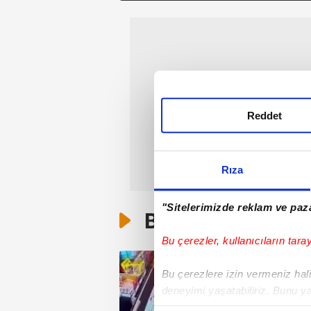
Reddet
Rıza
"Sitelerimizde reklam ve paza
Bunlar da Var
Bu çerezler, kullanıcıların tara
Bu çerezlere izin vermeniz halin
deneyimi yaşatabiliriz. Bunu y
içerikleri sunabilmek adına el