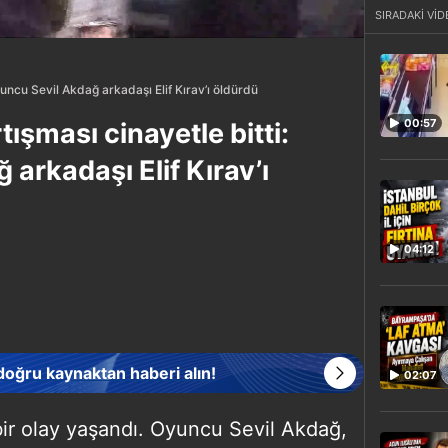
SIRADAKİ VİD
Oyuncu Sevil Akdağ arkadaşı Elif Kırav’ı öldürdü
00:57
tışması cinayetle bitti:
arkadaşı Elif Kırav’ı
04:12
 doğru kaynaktan haberi alın!
02:07
ir olay yaşandı. Oyuncu Sevil Akdağ,