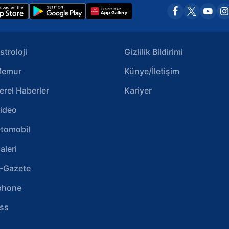
stroloji
Gizlilik Bildirimi
emur
Künye/İletişim
erel Haberler
Kariyer
ideo
tomobil
aleri
-Gazete
phone
ss