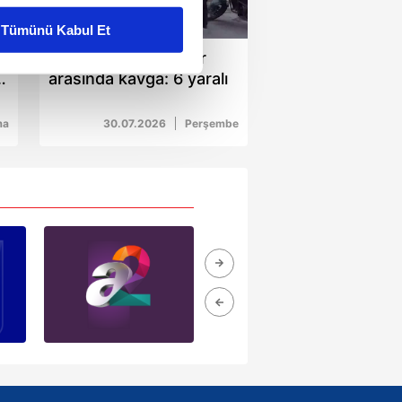
01:39
Tümünü Kabul Et
Malatya'da akrabalar
ar gösterilmeyecektir."
arasında kavga: 6 yaralı
çerezler kullanılmaktadır. Bu
u hizmetlerinin sunulması
ma
30.07.2026
Perşembe
i ve sizlere yönelik
nılacaktır.
kin detaylı bilgi için Ayarlar
ak ve sitemizde ilgili