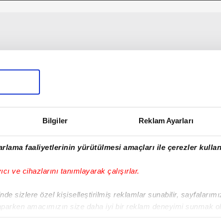
Bilgiler
Reklam Ayarları
rlama faaliyetlerinin yürütülmesi amaçları ile çerezler kullan
yıcı ve cihazlarını tanımlayarak çalışırlar.
de sizlere özel kişiselleştirilmiş reklamlar sunabilir, sayfalarım
aparken amacımızın size daha iyi bir reklam deneyimi sunmak ol
imizden gelen çabayı gösterdiğimizi ve bu noktada, reklamların ma