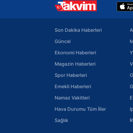
Son Dakika Haberleri
A
Güncel
M
Ekonomi Haberleri
Y
Magazin Haberleri
V
Spor Haberleri
O
Emekli Haberleri
G
Namaz Vakitleri
E
Hava Durumu Tüm İller
I
Sağlık
R