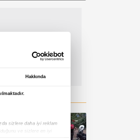
Hakkında
ılmaktadır.
ızda sizlere daha iyi reklam
duğunu ve sizlere en iyi
liyetlerimizi karşılamak