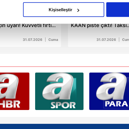
olduğunu sizlere hatırlatmak isteriz.
04:12
04:53
Kişiselleştir
eteoroloji'den İstanbul
Türkiye'nin gururu
çerezlere izin vermedikleri takdirde, kullanıcılara hedefli reklaml
çin uyarı! Kuvvetli fırtına
KAAN piste çıktı! Taksi
ekleniyor
testi kamerada
abilmek için İnternet Sitemizde kendimize ve üçüncü kişilere ait 
isel verileriniz işlenmekte olup gerekli olan çerezler bilgi toplum
31.07.2026
Cuma
31.07.2026
Cu
 çerezler, sitemizin daha işlevsel kılınması ve kişiselleştirilmes
 yapılması, amaçlarıyla sınırlı olarak açık rızanız dahilinde kulla
aşağıda yer alan panel vasıtasıyla belirleyebilirsiniz. Çerezlere iliş
lgilendirme Metnimizi
ziyaret edebilirsiniz.
Korunması Kanunu uyarınca hazırlanmış Aydınlatma Metnimizi okum
 çerezlerle ilgili bilgi almak için lütfen
tıklayınız
.