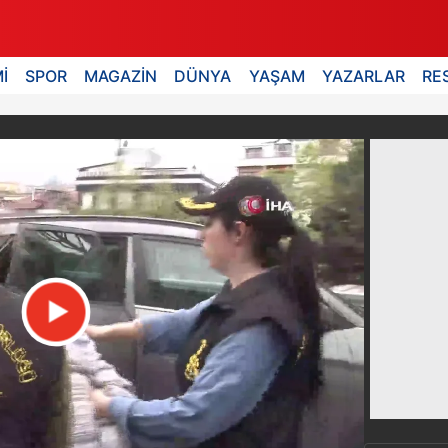
İ
SPOR
MAGAZİN
DÜNYA
YAŞAM
YAZARLAR
RE