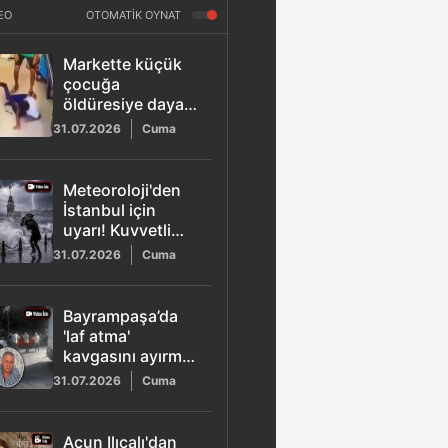
EO
OTOMATİK OYNAT
Markette küçük
çocuğa
öldüresiye dayak!
Saldırgan
31.07.2026
Cuma
yakalandı
Meteoroloji'den
İstanbul için
uyarı! Kuvvetli
fırtına bekleniyor
31.07.2026
Cuma
Bayrampaşa’da
'laf atma'
kavgasını ayırmak
isterken silahla
31.07.2026
Cuma
vurulan esnaf
öldü
Acun Ilıcalı'dan