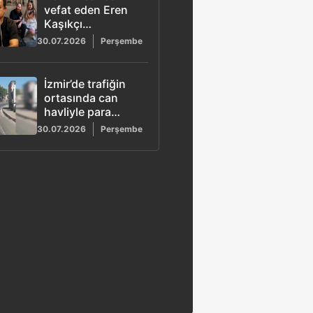
vefat eden Eren
Kaşıkçı
açıklaması: Ailesi
30.07.2026
Perşembe
ve yavrumuz bize
emanet
İzmir’de trafiğin
ortasında can
havliyle para
topladı
30.07.2026
Perşembe