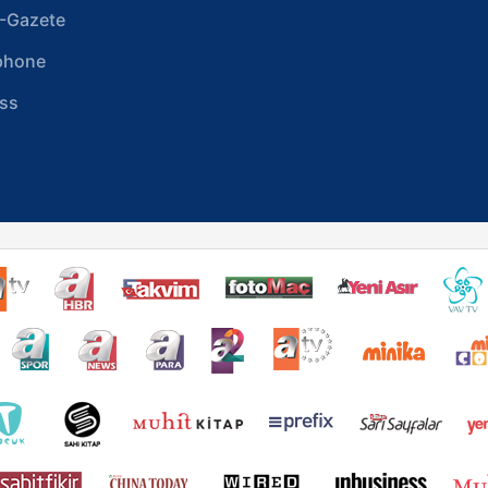
-Gazete
phone
ss