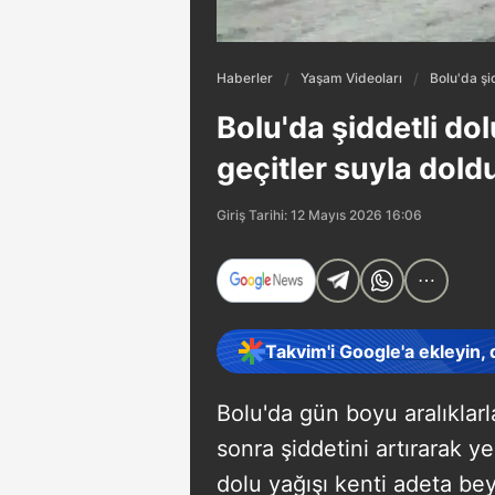
Haberler
Yaşam Videoları
Bolu'da şi
Bolu'da şiddetli do
geçitler suyla dold
Giriş Tarihi: 12 Mayıs 2026 16:06
Takvim'i Google'a ekleyin,
Bolu'da gün boyu aralıkla
sonra şiddetini artırarak ye
dolu yağışı kenti adeta bey