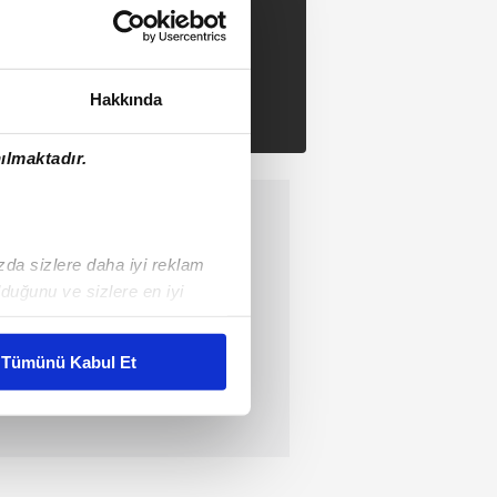
Hakkında
ılmaktadır.
ızda sizlere daha iyi reklam
duğunu ve sizlere en iyi
liyetlerimizi karşılamak
Tümünü Kabul Et
ar gösterilmeyecektir."
çerezler kullanılmaktadır. Bu
u hizmetlerinin sunulması