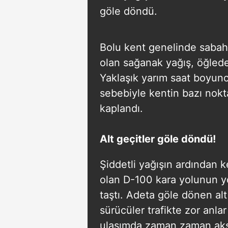
göle döndü.
Bolu kent genelinde sabah s
olan sağanak yağış, öğleden
Yaklaşık yarım saat boyun
sebebiyle kentin bazı nokt
kaplandı.
Alt geçitler göle döndü!
Şiddetli yağışın ardından k
olan D-100 kara yolunun yol
taştı. Adeta göle dönen al
sürücüler trafikte zor anlar
ulaşımda zaman zaman aks