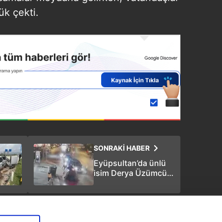
ük çekti.
SONRAKİ HABER
Eyüpsultan’da ünlü
isim Derya Üzümcü
kazada hayatını
kaybetti