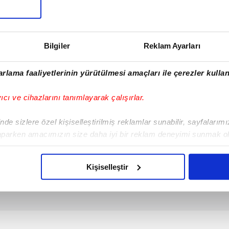
mirhan Ceylan
vim.com.tr
Yaşam
Bilgiler
Reklam Ayarları
rlama faaliyetlerinin yürütülmesi amaçları ile çerezler kullan
yıcı ve cihazlarını tanımlayarak çalışırlar.
de sizlere özel kişiselleştirilmiş reklamlar sunabilir, sayfalarım
aparken amacımızın size daha iyi bir reklam deneyimi sunmak ol
imizden gelen çabayı gösterdiğimizi ve bu noktada, reklamların ma
olduğunu sizlere hatırlatmak isteriz.
Kişiselleştir
çerezlere izin vermedikleri takdirde, kullanıcılara hedefli reklaml
abilmek için İnternet Sitemizde kendimize ve üçüncü kişilere ait 
isel verileriniz işlenmekte olup gerekli olan çerezler bilgi toplum