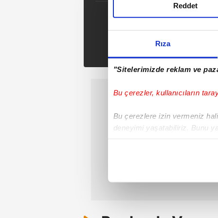
Reddet
E
Tak
Rıza
"Sitelerimizde reklam ve paza
Bu çerezler, kullanıcıların tara
Bu çerezlere izin vermeniz halin
deneyimi yaşatabiliriz. Bunu y
içerikleri sunabilmek adına el
noktasında tek gelir kalemimiz 
Her halükârda, kullanıcılar, bu 
Sizlere daha iyi bir hizmet sun
çerezler vasıtasıyla çeşitli kiş