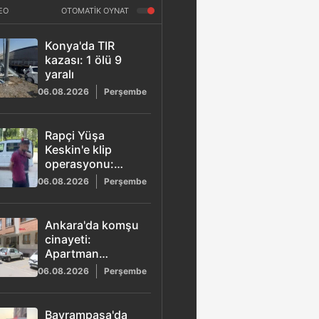
EO
OTOMATİK OYNAT
Konya'da TIR
kazası: 1 ölü 9
yaralı
06.08.2026
Perşembe
Rapçi Yüşa
Keskin'e klip
operasyonu:
Tüfekle poz veren
06.08.2026
Perşembe
4 şüpheli adliyeye
sevk edildi
Ankara'da komşu
cinayeti:
Apartman
yönetici
06.08.2026
Perşembe
yardımcısı Ayhan
Koç tabancayla
vurularak
Bayrampaşa'da