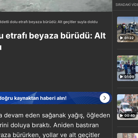
SIRADAKİ VİD
ddetli dolu etrafı beyaza bürüdü: Alt geçitler suyla doldu
lu etrafı beyaza bürüdü: Alt
01:22
u
01:09
 doğru kaynaktan haberi alın!
rla devam eden sağanak yağış, öğleden
00:40
rini doluya bıraktı. Aniden bastıran
aza bürürken, yollar ve alt geçitler