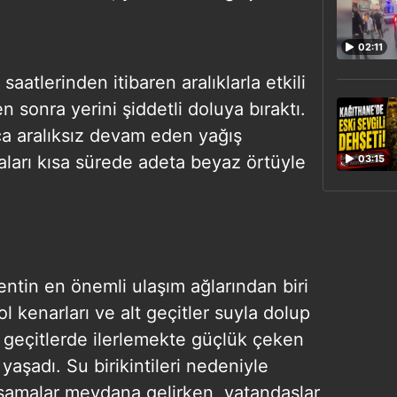
02:11
aatlerinden itibaren aralıklarla etkili
 sonra yerini şiddetli doluya bıraktı.
ca aralıksız devam eden yağış
aları kısa sürede adeta beyaz örtüyle
03:15
entin en önemli ulaşım ağlarından biri
 kenarları ve alt geçitler suyla dolup
t geçitlerde ilerlemekte güçlük çeken
 yaşadı. Su birikintileri nedeniyle
amalar meydana gelirken, vatandaşlar