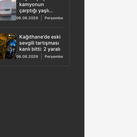
öldürüldü
kamyonun
çarptığı yaşlı
adam hayatını
06.08.2026
Perşembe
kaybetti: Sürücü
gözaltına alındı
Kağıthane'de eski
sevgili tartışması
kanlı bitti: 2 yaralı
06.08.2026
Perşembe