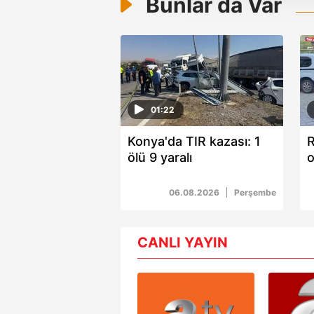
Bunlar da Var
amacıyla kullanılmaktadır. Diğer
reklam/pazarlama faaliyetlerinin
Çerezlere ilişkin tercihlerinizi 
butonuna tıklayabilir,
Çerez Bi
6698 sayılı Kişisel Verilerin 
01:22
mevzuata uygun olarak kullanılan
Konya'da TIR kazası: 1
R
ölü 9 yaralı
o
p
a
06.08.2026
Perşembe
CANLI YAYIN