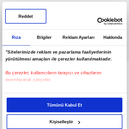
Reddet
Rıza
Bilgiler
Reklam Ayarları
Hakkında
"Sitelerimizde reklam ve pazarlama faaliyetlerinin
yürütülmesi amaçları ile çerezler kullanılmaktadır.
Bunlar da Var
Bu çerezler, kullanıcıların tarayıcı ve cihazlarını
tanımlayarak çalışırlar.
Bu çerezlere izin vermeniz halinde sizlere özel
kişiselleştirilmiş reklamlar sunabilir, sayfalarımızda sizlere
Tümünü Kabul Et
daha iyi reklam deneyimi yaşatabiliriz. Bunu yaparken
amacımızın size daha iyi bir reklam deneyimi sunmak
olduğunu ve sizlere en iyi içerikleri sunabilmek adına
Kişiselleştir
elimizden gelen çabayı gösterdiğimizi ve bu noktada,