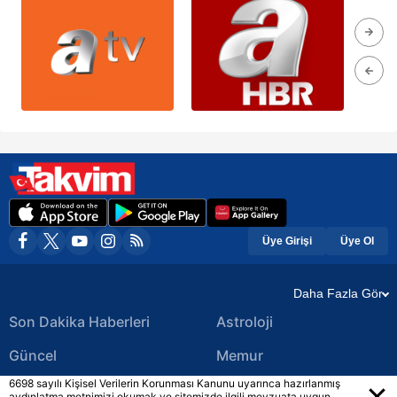
Üye Girişi
Üye Ol
Daha Fazla Gör
Son Dakika Haberleri
Astroloji
Güncel
Memur
6698 sayılı Kişisel Verilerin Korunması Kanunu uyarınca hazırlanmış
Ekonomi Haberleri
Yerel Haberler
aydınlatma metnimizi okumak ve sitemizde ilgili mevzuata uygun