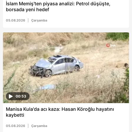
vasıtasıyla belirleyebilirsiniz. Çerezlere ilişkin detaylı bilgi
İslam Memiş'ten piyasa analizi: Petrol düşüşte,
için Ayarlar butonuna tıklayabilir,
Çerez Bilgilendirme
borsada yeni hedef
Metnimizi
ziyaret edebilirsiniz.
05.08.2026
Çarşamba
6698 sayılı Kişisel Verilerin Korunması Kanunu uyarınca
hazırlanmış Aydınlatma Metnimizi okumak ve sitemizde
ilgili mevzuata uygun olarak kullanılan çerezlerle ilgili bilgi
almak için lütfen
tıklayınız
.
00:53
Manisa Kula'da acı kaza: Hasan Köroğlu hayatını
kaybetti
05.08.2026
Çarşamba