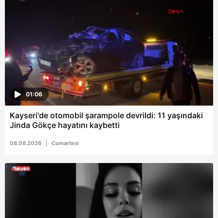
6698 sayılı Kişisel Verilerin Korunması Kanunu uyarınca
hazırlanmış Aydınlatma Metnimizi okumak ve sitemizde
ilgili mevzuata uygun olarak kullanılan çerezlerle ilgili bilgi
almak için lütfen
tıklayınız
.
01:06
Kayseri'de otomobil şarampole devrildi: 11 yaşındaki
Jinda Gökçe hayatını kaybetti
08.08.2026
Cumartesi