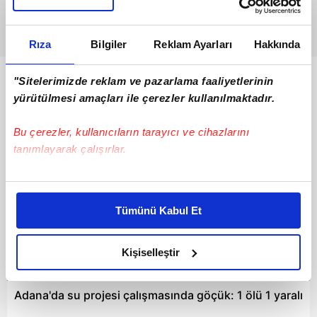
Rıza
Bilgiler
Reklam Ayarları
Hakkında
"Sitelerimizde reklam ve pazarlama faaliyetlerinin
Bunlar da Var
yürütülmesi amaçları ile çerezler kullanılmaktadır.
Bu çerezler, kullanıcıların tarayıcı ve cihazlarını
tanımlayarak çalışırlar.
Bu çerezlere izin vermeniz halinde sizlere özel
kişiselleştirilmiş reklamlar sunabilir, sayfalarımızda sizlere
Tümünü Kabul Et
daha iyi reklam deneyimi yaşatabiliriz. Bunu yaparken
amacımızın size daha iyi bir reklam deneyimi sunmak
olduğunu ve sizlere en iyi içerikleri sunabilmek adına
Kişiselleştir
00:28
elimizden gelen çabayı gösterdiğimizi ve bu noktada,
reklamların maliyetlerimizi karşılamak noktasında tek gelir
Adana'da su projesi çalışmasında göçük: 1 ölü 1 yaralı
kalemimiz olduğunu sizlere hatırlatmak isteriz.