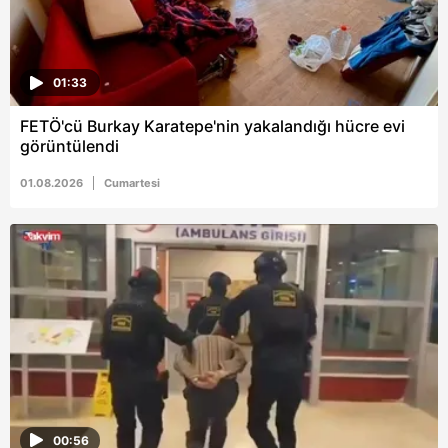
01:33
FETÖ'cü Burkay Karatepe'nin yakalandığı hücre evi
görüntülendi
01.08.2026
Cumartesi
00:56