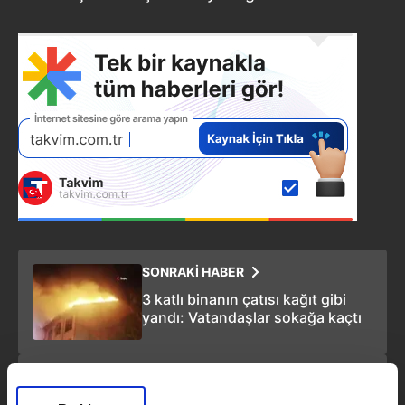
SONRAKİ HABER
3 katlı binanın çatısı kağıt gibi
yandı: Vatandaşlar sokağa kaçtı
ÖNCEKİ HABER
MSB'den ''Mavi Vatan'' yasası