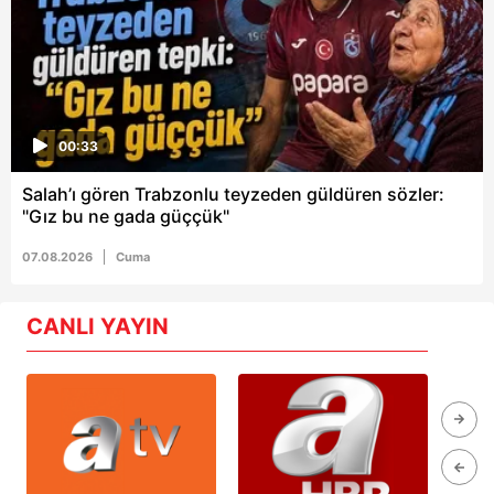
00:33
Salah’ı gören Trabzonlu teyzeden güldüren sözler:
"Gız bu ne gada güççük"
07.08.2026
Cuma
CANLI YAYIN