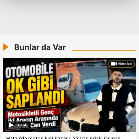
Her halükârda, kullanıcılar, bu çerezlere izin vermedikleri
takdirde, kullanıcılara hedefli reklamlar
gösterilmeyecektir."
Sizlere daha iyi bir hizmet sunabilmek için İnternet
Bunlar da Var
Sitemizde kendimize ve üçüncü kişilere ait çerezler
kullanılmaktadır. Bu çerezler vasıtasıyla çeşitli kişisel
verileriniz işlenmekte olup gerekli olan çerezler bilgi
toplumu hizmetlerinin sunulması amacıyla
kullanılmaktadır. Diğer çerezler, sitemizin daha işlevsel
kılınması ve kişiselleştirilmesi ve sizlere yönelik
reklam/pazarlama faaliyetlerinin yapılması, amaçlarıyla
sınırlı olarak açık rızanız dahilinde kullanılacaktır.
Çerezlere ilişkin tercihlerinizi aşağıda yer alan panel
vasıtasıyla belirleyebilirsiniz. Çerezlere ilişkin detaylı bilgi
01:14
için Ayarlar butonuna tıklayabilir,
Çerez Bilgilendirme
Hatay'da motosiklet kazası: 22 yaşındaki Osman